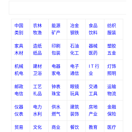
中国
农
林
能源
冶金
食品
纺织
类别
牧渔
矿产
钢铁
饮料
服装
家具
造纸
印刷
石油
器械
塑胶
木材
纸品
包装
化工
医药
五金
机械
建材
电器
电子
I T 行
灯饰
机电
卫浴
家电
通信
业
照明
邮政
工艺
钟表
眼镜
交通
运输
电信
礼品
珠宝
玩具
工具
物流
仪器
电力
供水
建筑
房地
金融
仪表
水利
燃气
装饰
产业
保险
贸易
文化
商业
餐饮
教育
医疗