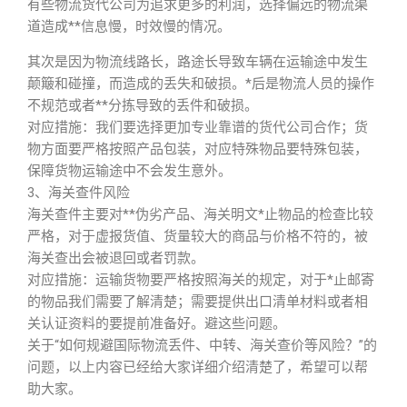
有些物流货代公司为追求更多的利润，选择偏远的物流渠
道造成**信息慢，时效慢的情况。
其次是因为物流线路长，路途长导致车辆在运输途中发生
颠簸和碰撞，而造成的丢失和破损。*后是物流人员的操作
不规范或者**分拣导致的丢件和破损。
对应措施：我们要选择更加专业靠谱的货代公司合作；货
物方面要严格按照产品包装，对应特殊物品要特殊包装，
保障货物运输途中不会发生意外。
3、海关查件风险
海关查件主要对**伪劣产品、海关明文*止物品的检查比较
严格，对于虚报货值、货量较大的商品与价格不符的，被
海关查出会被退回或者罚款。
对应措施：运输货物要严格按照海关的规定，对于*止邮寄
的物品我们需要了解清楚；需要提供出口清单材料或者相
关认证资料的要提前准备好。避这些问题。
关于“如何规避国际物流丢件、中转、海关查价等风险？”的
问题，以上内容已经给大家详细介绍清楚了，希望可以帮
助大家。