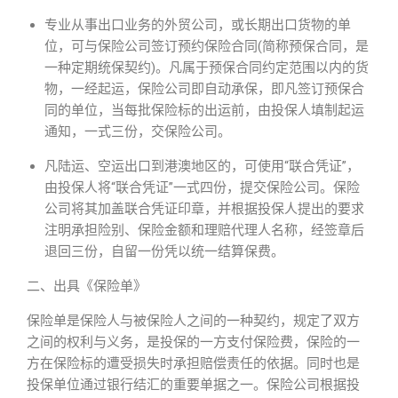
专业从事出口业务的外贸公司，或长期出口货物的单
位，可与保险公司签订预约保险合同(简称预保合同，是
一种定期统保契约)。凡属于预保合同约定范围以内的货
物，一经起运，保险公司即自动承保，即凡签订预保合
同的单位，当每批保险标的出运前，由投保人填制起运
通知，一式三份，交保险公司。
凡陆运、空运出口到港澳地区的，可使用“联合凭证”，
由投保人将“联合凭证”一式四份，提交保险公司。保险
公司将其加盖联合凭证印章，并根据投保人提出的要求
注明承担险别、保险金额和理赔代理人名称，经签章后
退回三份，自留一份凭以统一结算保费。
二、出具《保险单》
保险单是保险人与被保险人之间的一种契约，规定了双方
之间的权利与义务，是投保的一方支付保险费，保险的一
方在保险标的遭受损失时承担赔偿责任的依据。同时也是
投保单位通过银行结汇的重要单据之一。保险公司根据投