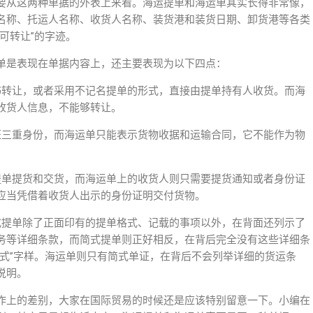
要从这两种单据的外表上来看。海运提单和海运单其实长得非常像，
名称、托运人名称、收货人名称、装货港和装货日期、卸货港等各类
可转让”的字迹。
单是表现在单据内容上，还主要表现为以下四点：
书转让，或者采用不记名提单的形式，直接由提单持有人收货。而海
收货人信息，不能够转让。
证三重身份，而海运单只能表示货物收据和运输合同，它不能作为物
提单提货和交货，而海运单上的收货人则只需要提货通知或者身份证
应当凭借着收货人出示的身份证明交付货物。
式提单除了正面印有的提单格式、记载的事项以外，在背面还列示了
务等详细条款，而简式提单则正好相反，在背后完全没有这些详细条
简式”字样。海运单则只有简式单证，在背后不会列举详细的货运条
说明。
作上的差别，大家在国际贸易的时候还是应该特别留意一下。小编在