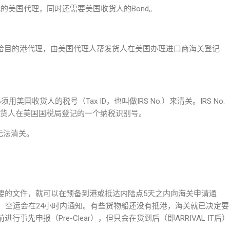
货代的美国代理，同时还需要美国收货人的Bond。
转给目的港代理，由美国代理人帮发货人在美国办理进口商海关登记
收货人的税号（Tax ID，也叫做IRS No.）来清关。IRS No.
 No.）是美国收货人在美国国税局登记的一个纳税识别号。
无法清关。
要的文件，就可以在预备到港或抵达内陆点5天之内向海关申请通
，空运会在24小时内通知。有些货物船还没有抵港，海关就已决定要
先申报（Pre-Clear），但只会在货到后（即ARRIVAL IT后）