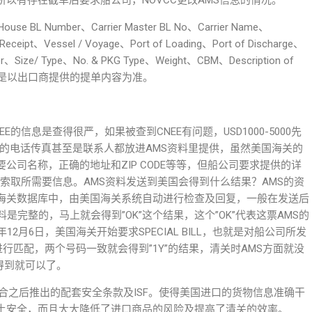
以有存在截单后要求船公司，NOVCC更改AMS信息的情况。
Number、Carrier Master BL No、Carrier Name、
 Receipt、Vessel / Voyage、Port of Loading、Port of Discharge、
er、Size/ Type、No. & PKG Type、Weight、CBM、Description of
些资料都是以出口商提供的提单内容为准。
信息是查得很严，如果被查到CNEE有问题，USD1000-5000先
商的电话传真甚至是联系人都放进AMS资料里提供，虽然美国海关的
公司名称，正确的地址和ZIP CODE等等，但船公司要求提供的详
其索取所需要信息。AMS资料发送到美国会得到什么结果？AMS的资
海关数据库中，由美国海关系统自动进行检查及回复，一般在发送后
料是完整的，马上就会得到”OK”这个结果，这个”OK”代表这票AMS的
12月6日，美国海关开始要求SPECIAL BILL，也就是对船公司所发
ILL NO进行匹配，两个号码一致就会得到”1Y”的结果，清关时AMS方面就没
得到就可以了。
结合之后推出的配套安全条款及ISF。使得美国进口的货物信息准确干
土安全，而且大大降低了进口商品的风险及提高了清关的效率。