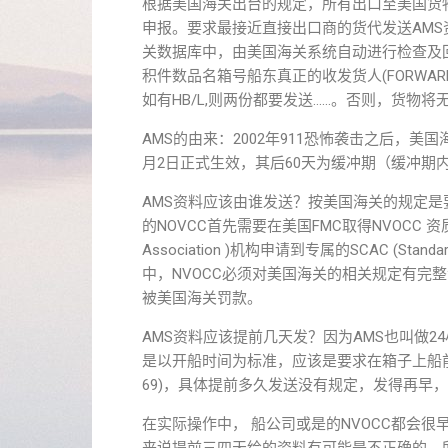
根据美国海关出台的规定，所有出口至美国货
申报。要求最接近直接出口商的货代发送AMS
关数据库中，由美国海关系统自动进行检查及
积件数品名箱号船东真正的收发货人(FORWA
如有HB/L,则两份都要发送……。否则，货物将
AMS的由来：2002年911恐怖袭击之后，美国
月2日正式生效，其后60天为缓冲期（缓冲期
AMS资料应该由谁发送？按美国海关的规定是要
的NOVCC首先需要在美国FMC取得NVOCC 资质，同时需要
Association )机构申请到专属的SCAC (Sta
中，NVOCC必须对美国海关的相关规定有完
被美国海关罚款。
AMS资料应该提前几天发？因为AMS也叫做2
是以开船时间为标准，应该是要求在箱子上船前
69)，具体提前多久发送没有规定，发得再早
在实际操作中， 船公司或是的NVOCC都会很