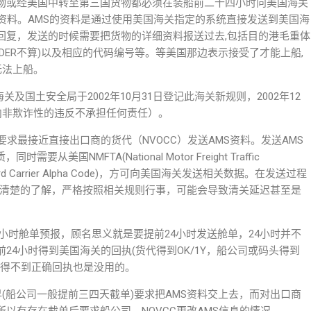
物或经美国中转至第三国货物都必须在装船前二十四小时向美国海关
资料。AMS的资料是通过使用美国海关指定的系统直接发送到美国海
回复，发送的时候需要把货物的详细资料报送过去,包括目的港毛重体
RDER不算)以及相应的代码编号等。等美国那边表示接受了才能上船,
无法上船。
海关及国土安全局于2002年10月31日登记此海关新规则，2002年12
内非欺诈性的违反不承担任何责任）。
求最接近直接出口商的货代（NVOCC）发送AMS资料。发送AMS
从美国NMFTA(National Motor Freight Traffic
ndard Carrier Alpha Code)，方可向美国海关发送相关数据。在发送过程
整清楚的了解，严格按照相关规则行事，可能会导致清关延迟甚至是
4小时舱单预报，顾名思义就是要提前24小时发送舱单，24小时并不
24小时得到美国海关的回执(货代得到OK/1Y，船公司或码头得到
，得不到正确回执也是没用的。
早(船公司一般提前三四天截单)要求把AMS资料交上去，而对出口商