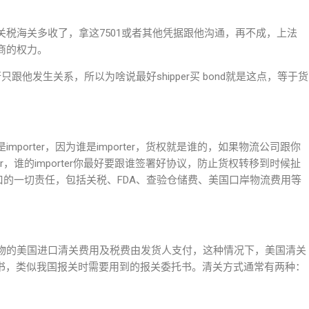
税海关多收了，拿这7501或者其他凭据跟他沟通，再不成，上法
商的权力。
跟他发生关系，所以为啥说最好shipper买 bond就是这点，等于货
porter，因为谁是importer，货权就是谁的，如果物流公司跟你
er，谁的importer你最好要跟谁签署好协议，防止货权转移到时候扯
国进口的一切责任，包括关税、FDA、查验仓储费、美国口岸物流费用等
物的美国进口清关费用及税费由发货人支付，这种情况下，美国清关
托书，类似我国报关时需要用到的报关委托书。清关方式通常有两种：