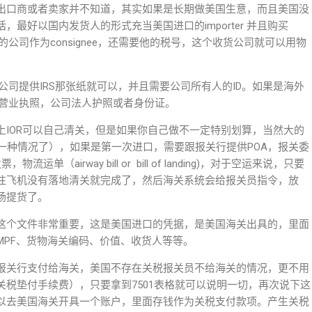
出口商或者卖家并不知道，其实如果是长期做美国生意，而且美国没
最好以国内发货人的形式充当美国进口的importer 并且购买
的公司作为consignee，还需要他的税号，这个收货公司就可以用物
公司提供IRS那张纸就可以，并且需要公司所有人的ID。如果是海外
外营业执照，公司法人护照或者身份证。
IOR可以自己清关，但是如果你自己做不一定特别划算，当然大的
，这是另外一种情况了），如果是第一次进口，需要跟报关行提供POA，报关委
（airway bill or bill of landing)，对于空运来说，只要
往飞机没有落地清关就完成了，然后海关系统会给报关员指令，放
场提货了。
1，这个文件非常重要，这是美国进口的凭据，是美国海关出具的，里面
MPF、货物海关编码、价值、收货人等等。
报关行支付给海关，美国不存在关税报关员不给海关的情况，更不用
税垫付手续费），只要拿到7501表格就可以说明一切，再次说下这
以去美国海关开具一个账户，里面存钱作为关税支付款项。产生关税