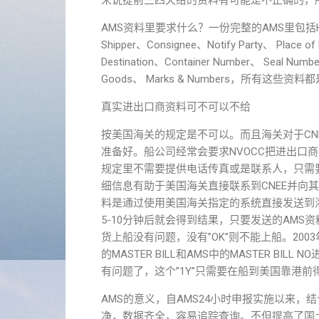
来说提前三四天给的资料有可能是不正确的，所
AMS资料里要求什么？一份完整的AMS里包括House BL 
Shipper、Consignee、Notify Party、 Place of
Destination、Container Number、 Seal Numb
Goods、 Marks & Numbers，所有这
真实进出口商资料可不可以不给
按美国海关的规定是不可以。而且海关对于CNEE的
准备好。船公司经常会要求NVOCC把进出口
规定里不需要提供电话传真或是联系人，只需要
细信息有助于美国海关直接联系到CNEE并向
料是通过使用美国海关指定的系统直接发送到
5-10分钟后就会得到结果，只要发送的AMS资
货上船没有问题，没有”OK”则不能上船。2003年
的MASTER BILL和AMS中的MASTER B
有问题了，这个”1Y”只需要在船到美国靠港前
AMS的意义，自AMS24小时申报实施以来，
净，数据齐全，容易追踪查询。不但提高了国