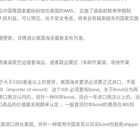
中国等国家都纷纷效仿美国的AMS， 实施了装船前舱单申报制
人民利益，可以预见，出于安全考虑，将来会有越来越多的国家实施
定期更新，详情请以美国海关最新发布为准。
流渠道是空运或者海运，或者联运模式（非邮件渠道，非快件渠
对于大于2500美金以上的普货，美国海关要求必须要正式进口，不管
orter of record） 这个IOR 必须要有Bond，关于Bond分为两
口两次以内的，另外一种叫年bond，适合一年进口两次以上的。没
进口商品的价值跟关税额来认定 ，一般普货的年bond的费用在400到
进口商在美国，另外一种是用中国发货公司买bond也就是shipper