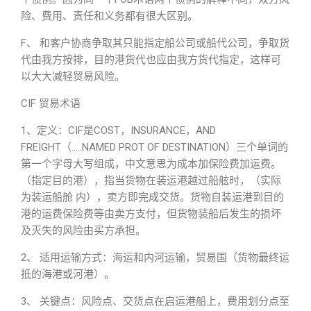
险、费用、责任和义务都有很大区别。
F、 和客户协商争取其只能指定船公司或船代公司，争取货
代由我方按排，目的港货代也应由我方货代指定，这样可
以大大减轻贸易风险。
CIF 贸易术语
1、定义：CIF是COST，INSURANCE，AND
FREIGHT（…..NAMED PROT OF DESTINATION）三个单词的
第一个字母大写组成，中文意思为成本加保险费加运费。
（指定目的港），指当货物在装运港越过船舷时，（实际
为装运船舱 内），卖方即完成交货。货物自装运港到目的
港的运费保险费等由卖方支付，但货物装船后发生的损坏
及灭失的风险由买方承担。
2、 适用运输方式：海运和内河运输，贸易国（货物最终运
抵的海港或河港）。
3、 关键点：风险点、交货点在启运港船上，费用划分点至