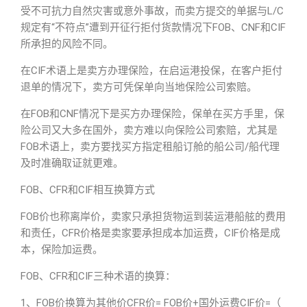
受不可抗力自然灾害或意外事故，而卖方提交的单据与L/C
规定有“不符点”遭到开征行拒付货款情况下FOB、CNF和CIF
所承担的风险不同。
在CIF术语上是卖方办理保险，在启运港投保，在客户拒付
退单的情况下，卖方可凭保单向当地保险公司索赔。
在FOB和CNF情况下是买方办理保险，保单在买方手里，保
险公司又大多在国外，卖方难以向保险公司索赔，尤其是
FOB术语上，卖方要找买方指定租船订舱的船公司/船代理
及时准确取证就更难。
FOB、CFR和CIF相互换算方式
FOB价也称离岸价，卖家只承担货物运到装运港船舷的费用
和责任，CFR价格是卖家要承担成本加运费，CIF价格是成
本，保险加运费。
FOB、CFR和CIF三种术语的换算：
1、FOB价换算为其他价CFR价= FOB价+国外运费CIF价=（