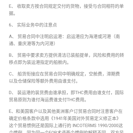
E、 收取卖方按合同规定交付的货物，接受与合同相符的单
据。
6、 实际业务中的注意点
A、 贸易合同中注明启运港：启运港应为海港或河港（南
通、重庆港等为内河港）
B、 贸易中要求卖方提供清洁已装船提单，风险和费用的转
移点即为装运港指定的船舱内。
C、 船货衔接应在贸易合同中明确规定，空舱费，滞期费
以及仓储保险等额外费用由谁支付。
D、 装运港的装货费由谁承担，即THC费用由谁支付，国际
贸易原则为谁付海运费谁支付THC费用。
E、和美国客户以及其他美洲客户订贸易合同时注意客户在
确定价格条款中选用《1941年美国对外贸易定义修正本》
这个贸易惯例还是国际上通行的 INCOTERMS 1990/2000这
个惯例。因为同一个FOB术语两个惯例的解释不同，双方风