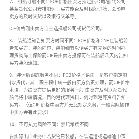
7、 租船订船不同：FOB价格由买方指定船公司/船代公司
甚至货代公司安排船运，买方能否及时租船订舱，会影响
卖方的及时交货以及银行交单等。
CIF价格则由卖方自主选择船公司或货代公司。
8、 装船通知告知买方时间不同：FOB价格和CNF在装船前
告知买方，装船内容、装船细节以便买方有充足的时间办
理货物海上保险而CIF是由卖方投保可在装船后几天内告知
买方装船通知。
9、装运后跟踪服务不同：FOB价格术语由于是客户指定船
代/货代，其二程三程中转一般由买方负责办理，而CIF价格
术语，为给卖方提供更好的服务一般 由卖方及时联系货代
船代将中转情况，目的港代理资料，何时到港等资料告知
买方。（但CIF 价格中卖方并无此规定义务，一般实际操作
中买方会有此要求）
10、不可抗力风险不同：索赔难度不同
在实际出口业务中若货物已装船，在装运港或运输途中遭