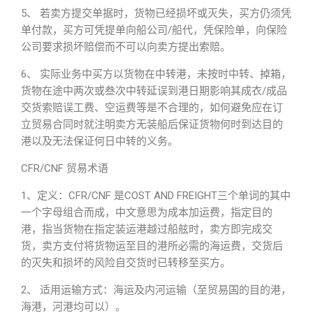
5、 若卖方提交单据时，货物已经损坏或灭失，买方仍须凭
单付款，买方可凭提单向船公司/船代，凭保险单，向保险
公司要求损坏赔偿而不可以向卖方提出索赔。
6、 实际业务中买方以货物在中转港，未按时中转、掉箱，
货物在途中两次或叁次中转延误到港日期影响其成衣/成品
交货索赔误工费、空运费等是不合理的，如何避免应在订
立贸易合同时就注明卖方无装船后保证货物何时到达目的
港以及无法保证何日中转的义务。
CFR/CNF 贸易术语
1、定义：CFR/CNF 是COST AND FREIGHT三个单词的其中
一个字母组合而成，中文意思为成本加运费，指定目的
港，指当货物在指定装运港越过船舷时，卖方即完成交
货，卖方支付将货物运至目的港所必需的海运费，交货后
的灭失和损坏的风险自交货时已转移至买方。
2、 适用运输方式：海运及内河运输（至贸易国的目的港，
海港，河港均可以）。