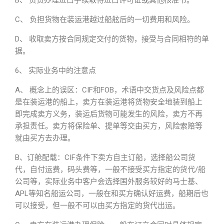
B、 负责办理进口手续取得进口许可证或其他核准书。
C、 负担货物在装运港越过船舷后的一切费用和风险。
D、 收取卖方按合同规定交付的货物，接受与合同相符的单
据。
6、 实际业务中的注意点
A、 概念上的误区：CIF和FOB，术语中交货点及风险点都
是在装运港的船上，卖方在装运港将货物安全地装到船上
即完成卖方义务，装运后货物可能发生的风险，卖方不再
承担责任。卖方将保险单、提单等交由买方，风险索赔等
就由买方去办理。
B、订舱配载：CIF条件下卖方自主订船，选择船公司货
代，自付运费，码头费等，一般不接受买方指定的货代/船
公司等，实际业务中客户会选择国外服务较好的马士基、
APL等知名船运公司，一般在和买方确认好运费，船期后也
可以接受，但一般不可以由买方指定的货代出运。