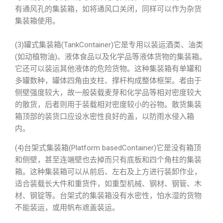
有通风孔的集装箱，如将通风口关闭，同样可以作为杂货
集装箱使用。
(3)罐式集装箱(TankContainer)它是专用以装运酒类、油类
(如动植物油)、液体食品以及化学品等液体货物的集装箱。
它还可以装运其他液体的危险货物。这种集装箱有单罐和
多罐数种，罐体四角由支柱、撑杆构成整体框架。者由于
侧壁强度较大，故一般装载麦芽和化学品等相对密度较大
的散货，后者则用于装载相对密度较小的谷物。散货集装
箱顶部的装货口应设水密性良好的盖，以防雨水侵入箱
内。
(4)台架式集装箱(Platform basedContainer)它是没有箱顶
和侧壁，甚至连端壁也去掉而只有底板和四个角柱的集装
箱。这种集装箱可以从前后、左右及上方进行装卸作业，
适合装载长大件和重货件，如重型机械、钢材、钢管、木
材、钢锭等。台架式的集装箱没有水密性，怕水湿的货物
不能装运，或用帆布遮盖装运。