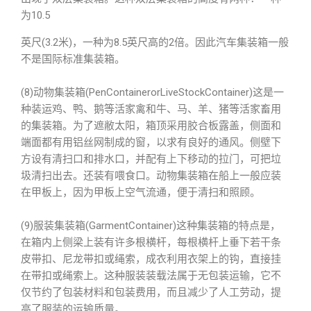
为10.5
英尺(3.2米)，一种为8.5英尺高的2倍。因此汽车集装箱一般
不是国际标准集装箱。
(8)动物集装箱(PenContainerorLiveStockContainer)这是一
种装运鸡、鸭、鹅等活家禽和牛、马、羊、猪等活家畜用
的集装箱。为了遮敝太阳，箱顶采用胶合板露盖，侧面和
端面都有用铝丝网制成的窗，以求有良好的通风。侧壁下
方设有清扫口和排水口，并配有上下移动的拉门，可把垃
圾清扫出去。还装有喂食口。动物集装箱在船上一般应装
在甲板上，因为甲板上空气流通，便于清扫和照顾。
(9)服装集装箱(GarmentContainer)这种集装箱的特点是，
在箱内上侧梁上装有许多根横杆，每根横杆上垂下若干条
皮带扣、尼龙带扣或绳索，成衣利用衣架上的钩，直接挂
在带扣或绳索上。这种服装装载法属于无包装运输，它不
仅节约了包装材料和包装费用，而且减少了人工劳动，提
高了服装的运输质量。