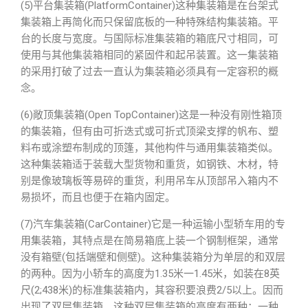
(5)平台集装箱(PlatformContainer)这种集装箱是在台架式
集装箱上再简化而只保留底板的一种特殊结构集装箱。平
台的长度与宽度。与国际标准集装箱的箱底尺寸相同，可
使用与其他集装箱相同的紧固件和起吊装置。这一集装箱
的采用打破了过去一直认为集装箱必须具有一定容积的概
念。
(6)敞顶集装箱(Open TopContainer)这是一种没有刚性箱顶
的集装箱，但有由可折迭式或可折式顶梁支撑的帆布、塑
料布或涂塑布制成的顶篷，其他构件与通用集装箱类似。
这种集装箱适于装载大型货物和重货，如钢铁、木材，特
别是像玻璃板等易碎的重货，利用吊车从顶部吊入箱内不
易损坏，而且也便于在箱内固定。
(7)汽车集装箱(CarContainer)它是一种运输小型轿车用的专
用集装箱，其特点是在简易箱底上装一个钢制框架，通常
没有箱壁(包括端壁和侧壁)。这种集装箱分为单层的和双层
的两种。因为小轿车的高度为1.35米一1.45米，如装在8英
尺(2;438米)的标准集装箱内，其容积要浪费2/5以上。因而
出现了双层集装箱。这种双层集装箱的高度有两种：一种