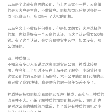
云鸟是个比较有意思的公司，与上面两家不一样，云鸟做
的是大客户是生意，不做散户。司机加盟以后据说多的一
周可以赚两万，所以吸引了大批的司机。
云鸟名义上不收取任何费用，但是如果想要让客户选择你
的车，你就最好有一个云鸟的认证，而这个认证需要500块
钱。有了这个认证，会更容易被货主选中，如果没有，那
么你懂的。
四、神盾快运
不知道有多少人听说过这家同城货运公司，神盾比较局
限，在今年上半年时还只在上海开通了服务。小编曾经用
这家公司的39元跑遍上海服务，六十公里路原价190块的运
费只收了我39块钱，真是便宜的跟一顿午饭差不多了。
神盾快运按照司机交易额的20%进行抽成，而实际上神盾的
流量并不大。小编了解神盾的加盟司机后得知，司机们也
是对这么高的抽成怨声载道，甚至曾经有神盾的司机劝小