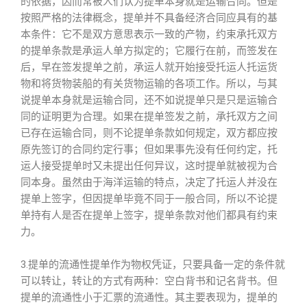
的依据，因而常被人们认为提单本身就是运输合同。但是
按照严格的法律概念，提单并不具备经济合同应具有的基
本条件：它不是双方意思表示一致的产物，约束承托双方
的提单条款是承运人单方拟定的；它履行在前，而签发在
后，早在签发提单之前，承运人就开始接受托运人托运货
物和将货物装船的有关货物运输的各项工作。所以，与其
说提单本身就是运输合同，还不如说提单只是只是运输合
同的证明更为合理。如果在提单签发之前，承托双方之间
已存在运输合同，则不论提单条款如何规定，双方都应按
原先签订的合同约定行事；但如果事先没有任何约定，托
运人接受提单时又未提出任何异议，这时提单就被视为合
同本身。虽然由于海洋运输的特点，决定了托运人并没在
提单上签字，但因提单毕竟不同于一般合同，所以不论提
单持有人是否在提单上签字，提单条款对他们都具有约束
力。
3.提单的流通性提单作为物权凭证，只要具备一定的条件就
可以转让，转让的方式有两种：空白背书和记名背书。但
提单的流通性小于汇票的流通性。其主要表现为，提单的