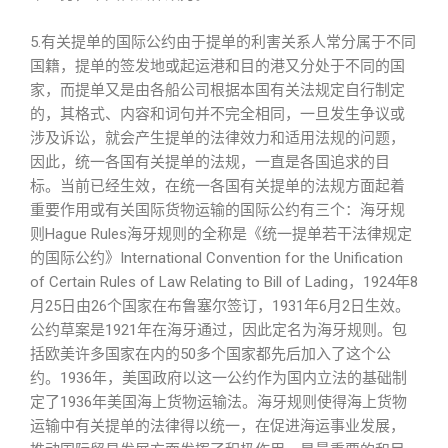
5.有关提单的国际公约由于提单的利害关系人常分属于不同
国籍，提单的签发地或起运港和目的港又分处于不同的国
家，而提单又是由各船公司根据本国有关法规定自行制定
的，其格式、内容和词句并不完全相同，一旦发生争议或
涉及诉讼，就会产生提单的法律效力和适用法规的问题，
因此，统一各国有关提单的法规，一直是各国追求的目
标。当前已经生效，在统一各国有关提单的法规方面起着
重要作用或有关国际货物运输的国际公约有三个：海牙规
则Hague Rules海牙规则的全称是《统一提单若干法律规定
的国际公约》International Convention for the Unification
of Certain Rules of Law Relating to Bill of Lading，1924年8
月25日由26个国家在布鲁塞尔签订，1931年6月2日生效。
公约草案是1921年在海牙通过，因此定名为海牙规则。包
括欧美许多国家在内的50多个国家都先后加入了这个公
约。1936年，美国政府以这一公约作为国内立法的基础制
定了1936年美国海上货物运输法。海牙规则使得海上货物
运输中有关提单的法律得以统一，在促进海运事业发展，