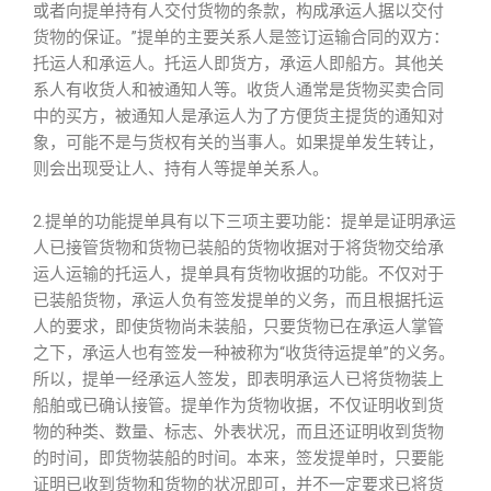
或者向提单持有人交付货物的条款，构成承运人据以交付
货物的保证。”提单的主要关系人是签订运输合同的双方：
托运人和承运人。托运人即货方，承运人即船方。其他关
系人有收货人和被通知人等。收货人通常是货物买卖合同
中的买方，被通知人是承运人为了方便货主提货的通知对
象，可能不是与货权有关的当事人。如果提单发生转让，
则会出现受让人、持有人等提单关系人。
2.提单的功能提单具有以下三项主要功能：提单是证明承运
人已接管货物和货物已装船的货物收据对于将货物交给承
运人运输的托运人，提单具有货物收据的功能。不仅对于
已装船货物，承运人负有签发提单的义务，而且根据托运
人的要求，即使货物尚未装船，只要货物已在承运人掌管
之下，承运人也有签发一种被称为“收货待运提单”的义务。
所以，提单一经承运人签发，即表明承运人已将货物装上
船舶或已确认接管。提单作为货物收据，不仅证明收到货
物的种类、数量、标志、外表状况，而且还证明收到货物
的时间，即货物装船的时间。本来，签发提单时，只要能
证明已收到货物和货物的状况即可，并不一定要求已将货