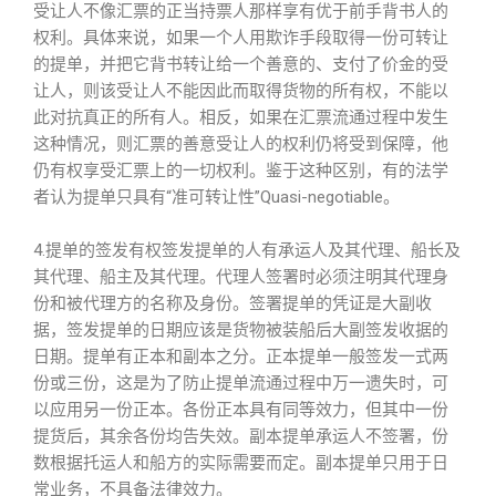
受让人不像汇票的正当持票人那样享有优于前手背书人的
权利。具体来说，如果一个人用欺诈手段取得一份可转让
的提单，并把它背书转让给一个善意的、支付了价金的受
让人，则该受让人不能因此而取得货物的所有权，不能以
此对抗真正的所有人。相反，如果在汇票流通过程中发生
这种情况，则汇票的善意受让人的权利仍将受到保障，他
仍有权享受汇票上的一切权利。鉴于这种区别，有的法学
者认为提单只具有“准可转让性”Quasi-negotiable。
4.提单的签发有权签发提单的人有承运人及其代理、船长及
其代理、船主及其代理。代理人签署时必须注明其代理身
份和被代理方的名称及身份。签署提单的凭证是大副收
据，签发提单的日期应该是货物被装船后大副签发收据的
日期。提单有正本和副本之分。正本提单一般签发一式两
份或三份，这是为了防止提单流通过程中万一遗失时，可
以应用另一份正本。各份正本具有同等效力，但其中一份
提货后，其余各份均告失效。副本提单承运人不签署，份
数根据托运人和船方的实际需要而定。副本提单只用于日
常业务，不具备法律效力。