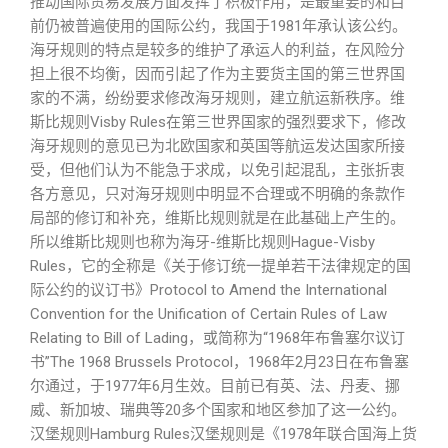
推动国际贸易发展方面发挥了积极作用，是最重要的和目
前仍被普遍使用的国际公约，我国于1981年承认该公约。
海牙规则的特点是较多的维护了承运人的利益，在风险分
担上很不均衡，因而引起了作为主要货主国的第三世界国
家的不满，纷纷要求修改海牙规则，建立航运新秩序。维
斯比规则Visby Rules在第三世界国家的强烈要求下，修改
海牙规则的意见已为北欧国家和英国等航运发达国家所接
受，但他们认为不能急于求成，以免引起混乱，主张折衷
各方意见，只对海牙规则中明显不合理或不明确的条款作
局部的修订和补充，维斯比规则就是在此基础上产生的。
所以维斯比规则也称为海牙-维斯比规则Hague-Visby
Rules，它的全称是《关于修订统一提单若干法律规定的国
际公约的议订书》Protocol to Amend the International
Convention for the Unification of Certain Rules of Law
Relating to Bill of Lading，或简称为“1968年布鲁塞尔议订
书”The 1968 Brussels Protocol，1968年2月23日在布鲁塞
尔通过，于1977年6月生效。目前已有英、法、丹麦、挪
威、新加坡、瑞典等20多个国家和地区参加了这一公约。
汉堡规则Hamburg Rules汉堡规则是《1978年联合国海上货