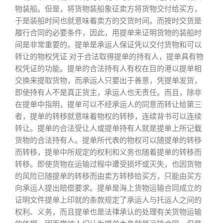
物装船。但是，将货物装船象征卖方将货物交付给买方，
于是装船时间也就意味着卖方的交货时间。而按时交货是
履行合同的必要条件，因此，用提单来证明货物的装船时
间是非常重要的。提单是承运人保证凭以交付货物和可以
转让的物权凭证 对于合法取得提单的持有人，提单具有物
权凭证的功能。提单的合法持有人有权在目的港以提单相
交换来提取货物，而承运人只要出于善意，凭提单发货，
即使持有人不是真正货主，承运人也无责任。而且，除非
在提单中指明，提单可以不经承运人的同意而转让给第三
者，提单的转移就意味着物权的转移，连续背书可以连续
转让。提单的合法受让人或提单持有人就是提单上所记载
货物的合法持有人。提单所代表的物权可以随提单的转移
而转移，提单中所规定的权利和义务也随着提单的转移而
转移。即使货物在运输过程中遭受损坏或灭失，也因货物
的风险已随提单的转移而由卖方转移给买方，只能由买方
向承运人提出赔偿要求。提单是海上货物运输合同成立的
证明文件提单上印就的条款规定了承运人与托运人之间的
权利、义务，而且提单也是法律承认的处理有关货物运输