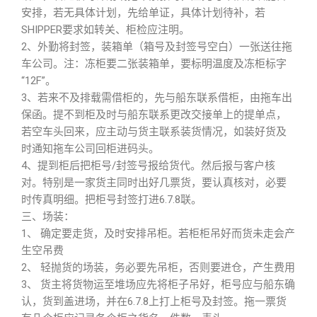
安排，若无具体计划，先给单证，具体计划待补，若
SHIPPER要求如转关、柜检应注明。
2、外勤将封签，装箱单（箱号及封签号空白）一张送往拖
车公司。注：冻柜要二张装箱单，要标明温度及冻柜标字
“12F”。
3、若来不及排载需借柜的，先与船东联系借柜，由拖车出
保函。提不到柜及时与船东联系更改交接单上的提单点，
若空车头回来，应主动与货主联系装货情况，如装好货及
时通知拖车公司回柜进码头。
4、提到柜后把柜号/封签号报给货代。然后报与客户核
对。特别是一家货主同时出好几票货，要认真核对，必要
时传真明细。把柜号封签打进6.7.8联。
三、场装：
1、 确定要走货，及时安排吊柜。若柜柜吊好而货未走会产
生空吊费
2、 轻抛货的场装，务必要先吊柜，否则要进仓，产生费用
3、 货主将货物运至堆场应先将柜子吊好，柜号应与船东确
认，货到盖进场，并在6.7.8上打上柜号及封签。拖一票货