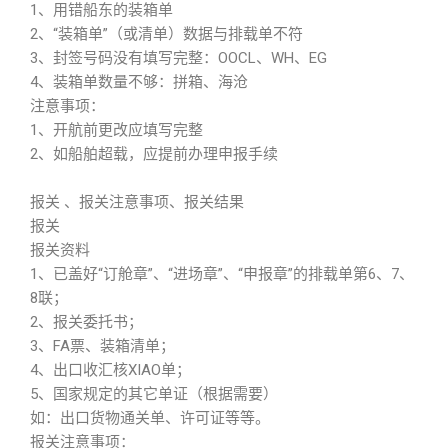
1、用错船东的装箱单
2、“装箱单”（或清单）数据与排载单不符
3、封签号码没有填写完整：OOCL、WH、EG
4、装箱单数量不够：拼箱、海沧
注意事项：
1、开航前更改应填写完整
2、如船舶超载，应提前办理申报手续
报关 、报关注意事项、报关结果
报关
报关资料
1、已盖好“订舱章”、“进场章”、“申报章”的排载单第6、7、
8联；
2、报关委托书；
3、FA票、装箱清单；
4、出口收汇核XIAO单；
5、国家规定的其它单证（根据需要）
如：出口货物通关单、许可证等等。
报关注意事项：