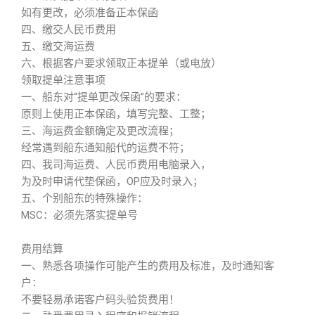
如有更改，必须准备正本保函
四、缴交人民币费用
五、缴交海运费
六、根据客户要求领取正本提单（或电放）
领取提单注意事项
一、船东对“提单更改保函”的要求：
原则上使用正本保函，填写完整、工整；
三、海运费金额确定及更改流程；
经常遇到船东通知船代的运费不符；
四、我司海运费、人民币费用电脑录入，
为及时申请代垫保函，OP应及时录入；
五、个别船东的特殊操作：
MSC：必须先落实提单号
费用结算
一、熟悉各项操作可能产生的费用及标准，及时通知客
户：
不要轻易承诺客户码头验货费用！