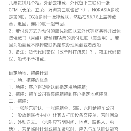
几票货拼几个柜。外勤去排载，外代留下二联和一张
CFM（长荣。立荣、万海第三联也留下），NORASIA多收
走第9联，EG须多附一张排载联，然后在5.6.7.8上盖排载
章，退回，连同9联一起带回。
2：若付费方式为预付的应凭第四联去外代等财务科开出运
费催缴书（月结）或预结FA票的购付汇联（美金用）。若
因为船超载不能排应联系船东办理添载或者改船
3、备注：货代代码错误（改单时打疏忽）？，箱主代码错
误，船代不予排载。
确定场地、拖装计划
一、场、拖装的概念
1、场装：客户将货物送到指定堆场装箱；
2、拖装：拖车公司将集装箱拖到客户指定地点装货。
二、拖装：
1、一张船东确认、一张装箱单、5联，六附给拖车公司
（一般放到联检中心）让其去打印设备交接单，若时间急
进，外勤送去。（六附应写明时间、地点、联系人、电
话），若是临时计划或拖车紧张时，应先与车队确认能否