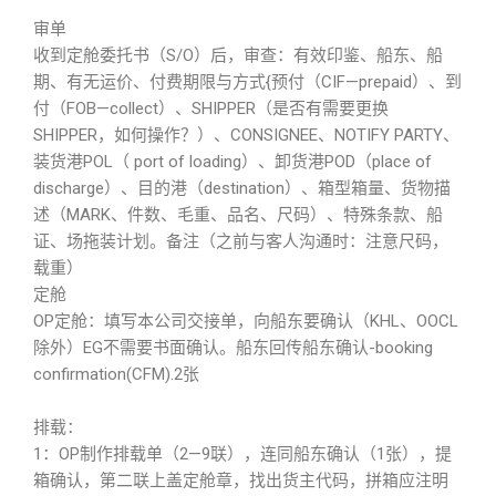
审单
收到定舱委托书（S/O）后，审查：有效印鉴、船东、船
期、有无运价、付费期限与方式{预付（CIF—prepaid）、到
付（FOB—collect）、SHIPPER（是否有需要更换
SHIPPER，如何操作？）、CONSIGNEE、NOTIFY PARTY、
装货港POL（ port of loading）、卸货港POD（place of
discharge）、目的港（destination）、箱型箱量、货物描
述（MARK、件数、毛重、品名、尺码）、特殊条款、船
证、场拖装计划。备注（之前与客人沟通时：注意尺码，
载重）
定舱
OP定舱：填写本公司交接单，向船东要确认（KHL、OOCL
除外）EG不需要书面确认。船东回传船东确认-booking
confirmation(CFM).2张
排载：
1：OP制作排载单（2—9联），连同船东确认（1张），提
箱确认，第二联上盖定舱章，找出货主代码，拼箱应注明