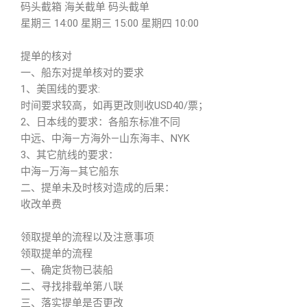
码头截箱 海关截单 码头截单
星期三 14:00 星期三 15:00 星期四 10:00
提单的核对
一、船东对提单核对的要求
1、美国线的要求:
时间要求较高，如再更改则收USD40/票；
2、日本线的要求：各船东标准不同
中远、中海—方海外—山东海丰、NYK
3、其它航线的要求：
中海—万海—其它船东
二、提单未及时核对造成的后果：
收改单费
领取提单的流程以及注意事项
领取提单的流程
一、确定货物已装船
二、寻找排载单第八联
三、落实提单是否更改