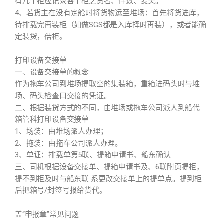
有几个柜应记录各个柜之货名、件数、麦头。
4、若货主在没有定舱时将货物运至堆场：首先将货进库，
待排载完再装柜（如做SGS都是入库择时再装），或者能确
定装货，借柜。
打印设备交接单
一、设备交接单的概念:
作为拖车公司到堆场提取空的集装箱，重箱进码头时与堆
场、码头检查口交接的凭证。
二、根据装货方式的不同，由堆场或拖车公司派人到船代
箱管科打印设备交接单
1、场装：由堆场派人办理；
2、拖装：由拖车公司派人办理。
3、单证：排载单第5联、提箱申请书、船东确认
三、司机根据设备交接单、提箱申请书及、6联附页提柜，
提不到柜及时与船东联 系更改交接单上的提单点。提到柜
后把箱号/封签号报给货代。
盖“申报章”常见问题