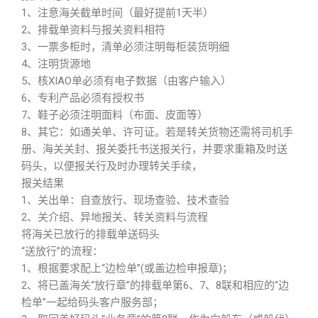
1、注意海关截单时间（最好提前1天半）
2、排载单资料与报关资料相符
3、一票多柜时，清单必须注明每柜装货明细
4、注明货源地
5、核XIAO单必须有电子数据（由客户输入）
6、专利产品必须有授权书
7、鞋子必须注明面料（布面、皮面等）
8、其它：如通关单、许可证。若是转关货物还需将司机手
册、海关关封、报关委托书送报关行，并要求重箱及时送
码头，以便报关行及时办理转关手续，
报关结果
1、关出单：自查放行、现场查验、技术查验
2、关介绍、异地报关、转关资料与流程
将海关已放行的排载单送码头
“送放行”的流程：
1、根据要求配上“边检单”(或盖边检申报章)；
2、将已盖海关“放行章”的排载单第6、7、8联和相应的“边
检单”一起给码头客户服务部；