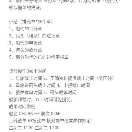
3、取回盖好码头“业务章”的第8联，作为向船东（或船代）
领取提单的凭证。
小结（排载单的5个章）
1、船代的订舱章
2、码头（堆场）的进场章
3、船代的申报章
4、海关的放行章
5、部分船代的已向边检申报章
货代操作的6个时间
1、订舱截止时间 2、正确资料提供截止时间（美国线）
3、重箱进码头截止时间 4、申报截止时间
5、报关截单时间 6、码头截单时间
船舶超载时，以上时间可能提前。
截单时间举例
船名 CHUAN HE 航次 095E
订舱截单 申报截单 核对提单通常未作规定
星期二 11:30 星期二 17:00