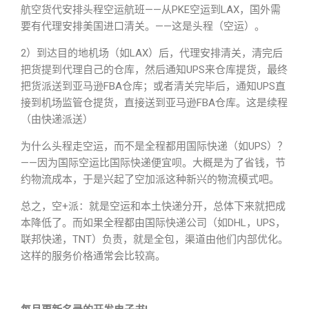
航空货代安排头程空运航班——从PKE空运到LAX，国外需
要有代理安排美国进口清关。——这是头程（空运）。
2）到达目的地机场（如LAX）后，代理安排清关，清完后
把货提到代理自己的仓库，然后通知UPS来仓库提货，最终
把货派送到亚马逊FBA仓库；或者清关完毕后，通知UPS直
接到机场监管仓提货，直接送到亚马逊FBA仓库。这是续程
（由快递派送）
为什么头程走空运，而不是全程都用国际快递（如UPS）？
——因为国际空运比国际快递便宜呗。大概是为了省钱，节
约物流成本，于是兴起了空加派这种新兴的物流模式吧。
总之，空+派：就是空运和本土快递分开，总体下来就把成
本降低了。而如果全程都由国际快递公司（如DHL，UPS，
联邦快递，TNT）负责，就是全包，渠道由他们内部优化。
这样的服务价格通常会比较高。