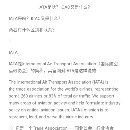
IATA是啥？ICAO又是什么？
IATA是啥？ICAO又是什么？
两者有什么区别和联系？
1
IATA
IATA是International Air Transport Association（国际航空
运输协会）的简称。其官网对IATA是这样说的：
The International Air Transport Association (IATA) is
the trade association for the world’s airlines, representing
some 260 airlines or 83% of total air traffic. We support
many areas of aviation activity and help formulate industry
policy on critical aviation issues. IATA’s mission is to
represent, lead, and serve the airline industry.
1）它是一个Trade Association——同业公会、行业协会。