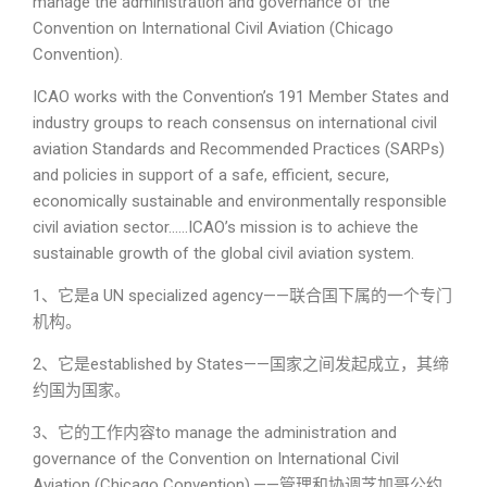
manage the administration and governance of the
Convention on International Civil Aviation (Chicago
Convention).
ICAO works with the Convention’s 191 Member States and
industry groups to reach consensus on international civil
aviation Standards and Recommended Practices (SARPs)
and policies in support of a safe, efficient, secure,
economically sustainable and environmentally responsible
civil aviation sector……ICAO’s mission is to achieve the
sustainable growth of the global civil aviation system.
1、它是a UN specialized agency——联合国下属的一个专门
机构。
2、它是established by States——国家之间发起成立，其缔
约国为国家。
3、它的工作内容to manage the administration and
governance of the Convention on International Civil
Aviation (Chicago Convention).——管理和协调芝加哥公约