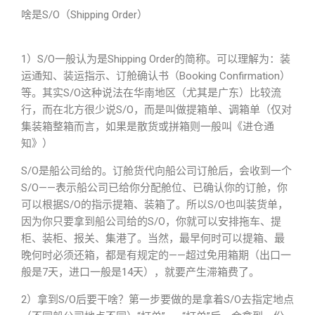
啥是S/O（Shipping Order）
1）S/O一般认为是Shipping Order的简称。可以理解为：装
运通知、装运指示、订舱确认书（Booking Confirmation）
等。其实S/O这种说法在华南地区（尤其是广东）比较流
行，而在北方很少说S/O，而是叫做提箱单、调箱单（仅对
集装箱整箱而言，如果是散货或拼箱则一般叫《进仓通
知》）
S/O是船公司给的。订舱货代向船公司订舱后，会收到一个
S/O——表示船公司已给你分配舱位、已确认你的订舱，你
可以根据S/O的指示提箱、装箱了。所以S/O也叫装货单，
因为你只要拿到船公司给的S/O，你就可以安排拖车、提
柜、装柜、报关、集港了。当然，最早何时可以提箱、最
晚何时必须还箱，都是有规定的——超过免用箱期（出口一
般是7天，进口一般是14天），就要产生滞箱费了。
2）拿到S/O后要干啥？第一步要做的是拿着S/O去指定地点