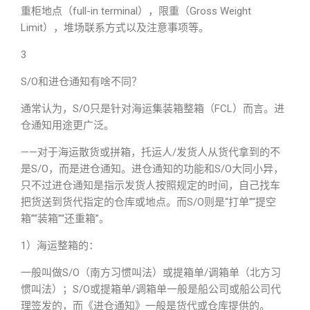
重柜地点（full-in terminal），限重（Gross Weight
Limit），堆场联系方式以及注意事项等。
3
S/O和进仓通知有啥不同？
通常认为，S/O只是针对海运集装箱整箱（FCL）而言。进
仓通知用途更广泛。
——对于海运散货或拼箱，托运人/发货人从货代拿到的不
是S/O，而是进仓通知。进仓通知的功能和S/O大同小异，
只不过进仓通知是指示发货人按照规定的时间，自己找车
把货送到货代指定的仓库或地点。而S/O则是“打单”“提空
箱”“装箱”“还重箱”。
1）海运整箱的：
一般叫做S/O（南方习惯叫法）或提箱单/调箱单（北方习
惯叫法）；S/O或提箱单/调箱单一般是船公司或船公司代
理签发的，而《进仓通知》一般是货代或仓库提供的。