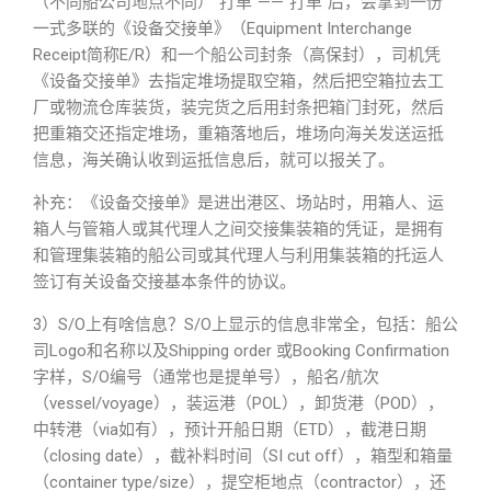
（不同船公司地点不同）“打单”——“打单”后，会拿到一份
一式多联的《设备交接单》（Equipment Interchange
Receipt简称E/R）和一个船公司封条（高保封），司机凭
《设备交接单》去指定堆场提取空箱，然后把空箱拉去工
厂或物流仓库装货，装完货之后用封条把箱门封死，然后
把重箱交还指定堆场，重箱落地后，堆场向海关发送运抵
信息，海关确认收到运抵信息后，就可以报关了。
补充：《设备交接单》是进出港区、场站时，用箱人、运
箱人与管箱人或其代理人之间交接集装箱的凭证，是拥有
和管理集装箱的船公司或其代理人与利用集装箱的托运人
签订有关设备交接基本条件的协议。
3）S/O上有啥信息？S/O上显示的信息非常全，包括：船公
司Logo和名称以及Shipping order 或Booking Confirmation
字样，S/O编号（通常也是提单号），船名/航次
（vessel/voyage），装运港（POL），卸货港（POD），
中转港（via如有），预计开船日期（ETD），截港日期
（closing date），截补料时间（SI cut off），箱型和箱量
（container type/size），提空柜地点（contractor），还