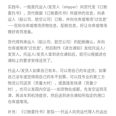
实践中，一般是托运人/发货人（shipper）向货代发《订舱
委托书》，货代根据《订舱委托书》所提供的信息，向承
运人（船公司、航空公司）订舱，并向仓库或堆场“过信息”
——告知仓库或堆场货物信息、配舱信息，好让仓库或堆场
做好收货准备。
货代得到承运人（船公司、航空公司）的配舱确认，并向
仓库或堆场“过信息”，然后制作《进仓通知》发给托运人/
发货人。托运人/发货人拿到进仓通知后，就可以根据进仓
通知上的要求安排送货了。
托运人/发货人如果自己有车，可以用自己的车送货；如果
自己没车或觉得用自己的车不划算，可以找专业的第三方
物流公司送货（货量大时），或直接发快递（货量少
时）。也可以发国内空运——如货物在成都，先发空运到天
津，再派车到机场提货，然后送到进仓通知所指定的港口
仓库或堆场。
补充：《订舱委托书》是指——托运人向货运代理人托运出