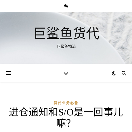
巨鲨鱼货代
巨鲨鱼物流
货代业务必备
进仓通知和S/O是一回事儿
嘛？