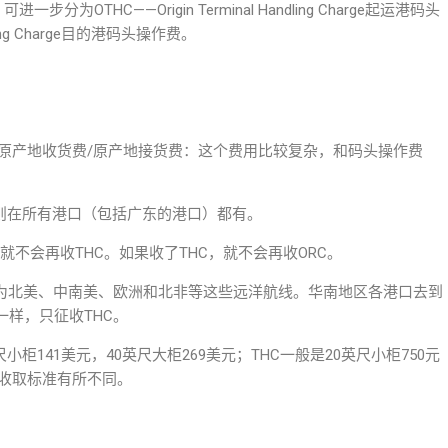
：可进一步分为OTHC——Origin Terminal Handling Charge起运港码头
ndling Charge目的港码头操作费。
rge 本地收货费/原产地收货费/原产地接货费：这个费用比较复杂，和码头操作费
C则在所有港口（包括广东的港口）都有。
，就不会再收THC。如果收了THC，就不会再收ORC。
港为北美、中南美、欧洲和北非等这些远洋航线。华南地区各港口去到
样，只征收THC。
小柜141美元，40英尺大柜269美元；THC一般是20英尺小柜750元
司收取标准有所不同。