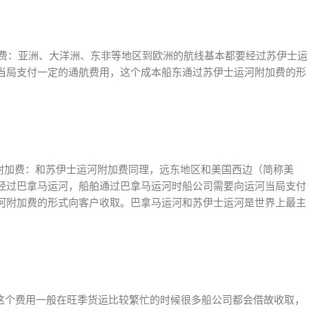
苏伊士运河附加费：亚洲、大洋洲、东非等地区到欧洲的航线基本都要经过苏伊士运
当局支付一定的通航费用，这个成本船东通过苏伊士运河附加费的形
Fee巴拿马运河附加费：和苏伊士运河附加费同理，远东地区和美国西边（简称美
经过巴拿马运河，船舶通过巴拿马运河时船公司需要向运河当局支付
河附加费的形式向客户收取。巴拿马运河和苏伊士运河是世界上最主
e旺季附加费：这个费用一般在旺季货运比较繁忙的时候很多船公司都会借故收取，