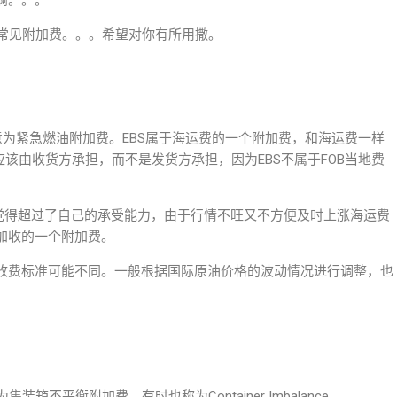
啊。。。
个常见附加费。。。希望对你有所用撒。
arge的简称，意为紧急燃油附加费。EBS属于海运费的一个附加费，和海运费一样
应该由收货方承担，而不是发货方承担，因为EBS不属于FOB当地费
司觉得超过了自己的承受能力，由于行情不旺又不方便及时上涨海运费
加收的一个附加费。
收费标准可能不同。一般根据国际原油价格的波动情况进行调整，也
简称，意为集装箱不平衡附加费。有时也称为Container Imbalance