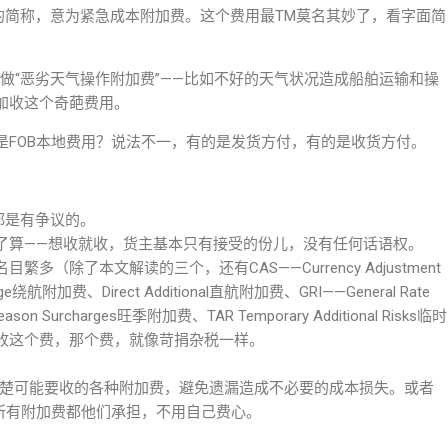
 Surcharge的简称，意为紧急成本附加费。这个费用最TM莫名其妙了，看字面简
叫做“恶劣天气操作附加费”——比如不好的天气状况造成船舶运输和操
加收这个奇葩费用。
是FOB本地费用？说法不一，有的是发货方付，有的是收货方付。
直都是有争议的。
了算——想收就收，货主基本只有接受的份儿，没有任何话语权。
（除了本文解读的三个，还有CAS——Currency Adjustment
ge绕航附加费、Direct Additional直航附加费、GRI——General Rate
n Surcharges旺季附加费、TAR Temporary Additional Risks临时
收这个费，那个费，就像苛捐杂税一样。
解清楚可能要收的各种附加费，避免遗漏造成不必要的成本损失。或者
所有附加费都他们承担，不用自己费心。