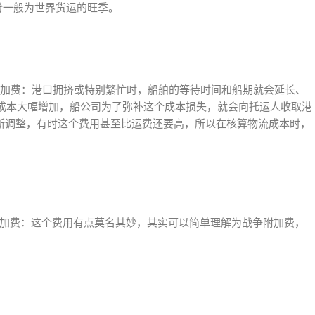
月份一般为世界货运的旺季。
arge港口拥挤附加费：港口拥挤或特别繁忙时，船舶的等待时间和船期就会延长、
成本大幅增加，船公司为了弥补这个成本损失，就会向托运人收取港
不断调整，有时这个费用甚至比运费还要高，所以在核算物流成本时，
。
Risks临时风险附加费：这个费用有点莫名其妙，其实可以简单理解为战争附加费，