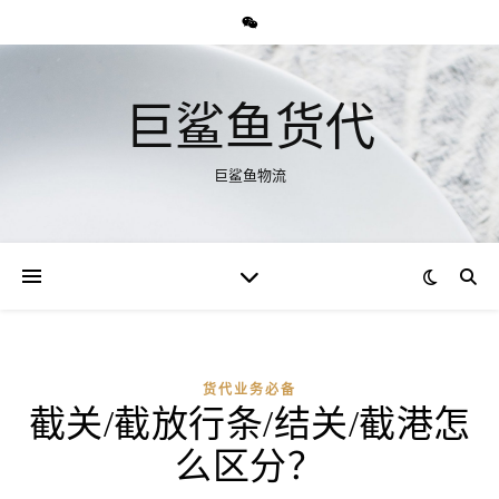
巨鲨鱼货代
巨鲨鱼物流
货代业务必备
截关/截放行条/结关/截港怎
么区分？