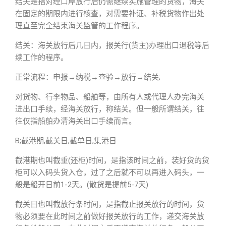
结关是指对经口岸放行后仍需继续实施管理的货物，海关
在固定的期限内进行核查，对需要补证、补税货物作出处
理直至完全结束海关监管的工作程序。
结关：海关放行后几日内，报关行(货主)办理出口退税等后
续工作的程序。
正常流程：申报→纳税→查验→放行→结关;
对货物、行李物品、船舶等，由所有人或代理人办完海关
进出口手续，经海关放行，称结关。但一般所谓结关，往
往仅指船舶办清海关出口手续而言。
B;截港期,截关日,截单日,集港日
截港期也叫截重(还柜)时间，是指该时间之前，装好货的货
柜可以入码头货入仓，过了之后就不可以再进入码头，一
般是船开日前1-2天。(散货是提前5-7天)
截关日也叫截放行条时间，是指截止报关放行的时间，货
物必须要在此时间之前做好报关放行的工作，递交海关放