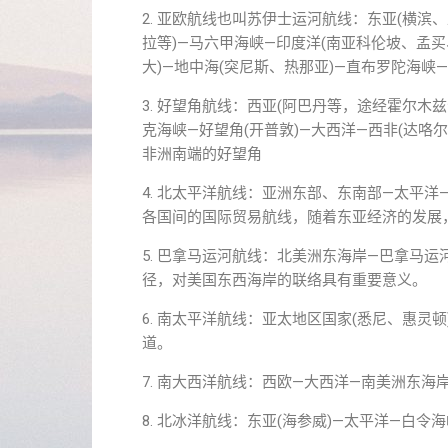
2. 亚欧航线也叫苏伊士运河航线：东亚(横滨
拉等)—马六甲海峡—印度洋(南亚科伦坡、孟买
大)—地中海(突尼斯、热那亚)—直布罗陀海峡
3. 好望角航线：西亚(阿巴丹等，途经霍尔木
克海峡—好望角(开普敦)—大西洋—西非(达咯
非洲南端的好望角
4. 北太平洋航线：亚洲东部、东南部—太平
各国间的国际贸易航线，随着东亚经济的发展
5. 巴拿马运河航线：北美洲东海岸—巴拿马
径，对美国东西海岸的联络具有重要意义。
6. 南太平洋航线：亚太地区国家(悉尼、惠灵顿
道。
7. 南大西洋航线：西欧—大西洋—南美洲东海
8. 北冰洋航线：东亚(海参威)—太平洋—白令