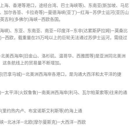
、上海、香港等港口，途经台湾、巴士海峡等)、东南亚(新加坡、马尼
、加尔各答、卡拉奇等)—曼德海峡(亚丁)—红海—苏伊士运河(亚历山
—英吉利(多佛尔)海峡—西欧各国。
兹海峡)、东亚、东南亚、南亚—印度洋—东非(达累斯萨拉姆)—莫桑比
尔)—西欧，载重量在25万吨以上的巨轮无法通过苏伊士运河，需绕过
洋—北美西海岸(旧金山、洛杉矶、温哥华、西雅图等)是亚洲同北美洲
，这条航线上的贸易量不断增加。
运河(巴拿马城)—北美洲西海岸各港口，是沟通大西洋和太平洋的捷
)—太平洋(火奴鲁鲁)—南美洲西海岸(利马、瓦尔帕莱索等)往来的通
岸(里约热内卢、布宜诺斯艾利斯等)的海上通
海峡—北冰洋—北欧(摩尔曼斯克)—大西洋—西欧