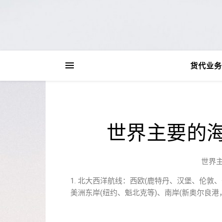
货代业务
世界主要的
世界
1. 北大西洋航线：西欧(鹿特丹、汉堡、伦敦
美洲东岸(纽约、魁北克等)、南岸(新奥尔良港