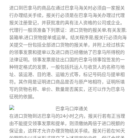
进口到巴拿马的商品在通过巴拿马海关时必须由一家报关
行办理结关手续，报关行必须是在巴拿马海关办理过代理
报关注册登记，并获批准的具有法人资格的公司或企业。
代理行一般须准备下列票证：进口货物的报关单;有关发票;
装箱单;进口货物提单或运单。结关程序是;报关行必须向海
关提交一份包括全部进口货物的报关单，并附上经过核实
的领事发票和提单以及进口商已经缴纳了巴拿马所得税的
法律证明。领事发票是驻出口国的巴拿马领事馆签发的一
种特定格式的发票，一般包括托运人与收货人的名称与地
址、装运港、目的港、运输方式等，标记号码应与提单相
符。其作用是证明进口商品是否与原产地相符，证明所填
写的货物名称、单价、数量是否属实，还可以作为巴拿马
征税的依据。
在进口货物到达巴拿马的24小时之内，报关行若有正当理
由不能提交领事发票和提单，则须缴纳两倍于进口税额的
保证金，这样才允许办理货物结关手续。报关行若在90天