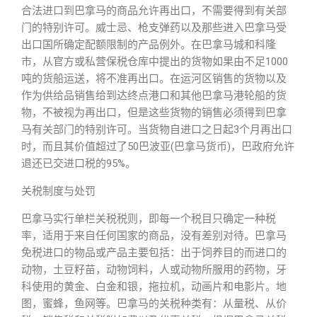
合法进口到巴拿马的商品允许再出口，不需要得到有关部
门的特别许可。威士忌、枪支弹药以及那些进入巴拿马受
出口国所确定配额限制的产品例外。在巴拿马城和科隆
市，从官方或私营保税仓库中提出的货物如果由不足1000
吨的货船运送，将不准再出口。在运河区销售的货物以及
作为供给品销售给到达终点港口和其他巴拿马港轮船的货
物，不被视为再出口，但是这些货物的销售必须得到巴拿
马有关部门的特别许可。当货物自进口之日起3个月再出口
时，而且其价值超过了50巴波亚(巴拿马货币)，巴政府允许
退还已交进口税的95%。
关税制度与处罚
巴拿马实行单栏关税税则，即每一个税目只确定一种税
率，适用于来自任何国家的商品，没有差别对待。巴拿马
免税进口的物品或产品主要包括：出于饲养目的而进口的
动物，土豆籽苗，动物饲料，人或动物所服用的药物，牙
科使用的黄金、白金和银，拖拉机，动画片和电影片。地
图，蜜蜂，鱼网等。巴拿马的关税种类有：从量税、从价