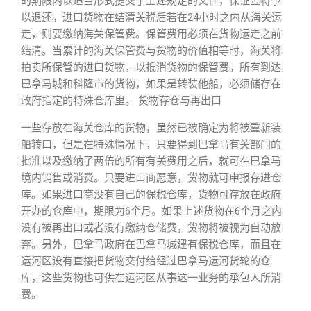
的期限内以适当形式提交了上述规定的文件，保证金将予
以退还。进口货物在结清关税后若在24小时之内从海关运
走，则要缴纳海关保管费。保管费用必须在货物运走之前
结清。当累计的海关保管费与货物的价值相等时，海关将
拍卖所保管的进口货物，以抵消货物的保管费。所有到达
巴拿马城和科隆市的货物，如果是转装他船，必须储存在
政府指定的特殊仓库里。 货物存仓与再出口
一些存放在海关仓库的货物，虽然已被确定为将被重新装
船转口，但是在特殊情况下，只要得到巴拿马有关部门的
批准以及缴纳了两倍的所有有关费用之后，就可在巴拿马
境内销售或消费。只要进口商愿意，货物就可申报存进仓
库。如果进口商没有自己的保税仓库，货物可存放在政府
开办的仓库中，期限为6个月。如果上述货物在6个月之内
没有被再出口或者没有缴纳仓储费，货物将被视为自动放
弃。另外，巴拿马政府在巴拿马城建有保税仓库，而且在
运河区设有直接把货物交付给经过巴拿马运河货轮的仓
库，这些货物也可供在运河区从事这一业务的承包人所消
费。