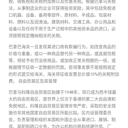
税、销售税和关税附加费以及优惠关税。根据巴拿马关税
法，从事制造业的企业可获得投资奖励，其中包括免税进
口机器、设备、备用零部件、原材料、半成品、包装材
料、燃料以及润滑油。建筑材料、交通工具、办公用品和
设备以及任何不用于生产过程中的其他资本品的进口，必
须按照规定缴纳相关的关税。
巴拿巴海关一旦发现某进口商有欺骗行为，如改变商品的
价值与重量，或以一种商品替代另一种商品，或逃避完税
等，将给予处罚没收商品，或加收正常关税额的一倍，或
根据情节征收一定数额的罚款。若领事发票不是按照规定
的形式提交给海关，海关将征收发票总价值10%的关税附加
费。 自由贸易区及其管理
巴拿马科隆自由贸易区始建于1948年，现已成为西半球最
大的自由贸易区，是世界上仅次于香港的第二大自由港和
免税地区。科隆自由贸易区管理非常严密，采取的安全措
施也非其他国家自由贸易区所能比拟。区内设管理委员
会，负责管理和组织本国和外国企业从事进口、展销、制
造、装配和转口业务，为办公机构出租和修建住房、厂