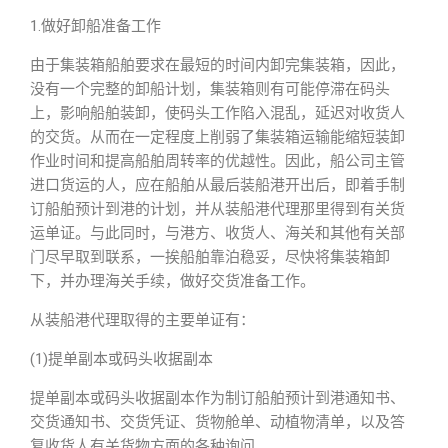
1.做好卸船准备工作
由于集装箱船舶要求在最短的时间内卸完集装箱，因此，
没有一个完整的卸船计划，集装箱则有可能停滞在码头
上，影响船舶装卸，使码头工作陷入混乱，延迟对收货人
的交货。从而在一定程度上削弱了集装箱运输能缩短装卸
作业时间和提高船舶周转率的优越性。因此，船公司主管
进口货运的人，应在船舶从最后装船港开出后，即着手制
订船舶预计到港的计划，并从装船港代理那里得到有关货
运单证。与此同时，与港方、收货人、海关和其他有关部
门尽早取到联系，一挨船舶靠泊稳妥，尽快将集装箱卸
下，并办理海关手续，做好交货准备工作。
从装船港代理取得的主要单证有：
(1)提单副本或码头收据副本
提单副本或码头收据副本作为制订船舶预计到港通知书、
交货通知书、交货凭证、货物舱单、动植物清单，以及答
复收货人有关货物方面的各种询问。