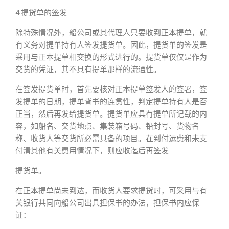
4.提货单的签发
除特殊情况外，船公司或其代理人只要收到正本提单，就
有义务对提单持有人签发提货单。因此，提货单的签发是
采用与正本提单相交换的形式进行的。提货单仅仅是作为
交货的凭证，其不具有提单那样的流通性。
在签发提货单时，首先要核对正本提单签发人的签署，签
发提单的日期，提单背书的连贯性，判定提单持有人是否
正当，然后再发给提货单。提货单应具有提单所记载的内
容，如船名、交货地点、集装箱号码、铅封号、货物名
称、收货人等交货所必需具备的项目。在到付运费和未支
付清其他有关费用情况下，则应收迄后再签发
提货单。
在正本提单尚未到达，而收货人要求提货时，可采用与有
关银行共同向船公司出具担保书的办法，担保书内应保
证：