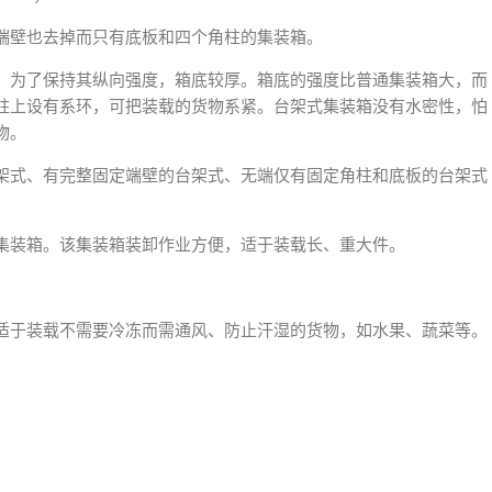
端壁也去掉而只有底板和四个角柱的集装箱。
：为了保持其纵向强度，箱底较厚。箱底的强度比普通集装箱大，而
柱上设有系环，可把装载的货物系紧。台架式集装箱没有水密性，怕
物。
架式、有完整固定端壁的台架式、无端仅有固定角柱和底板的台架式
集装箱。该集装箱装卸作业方便，适于装载长、重大件。
适于装载不需要冷冻而需通风、防止汗湿的货物，如水果、蔬菜等。