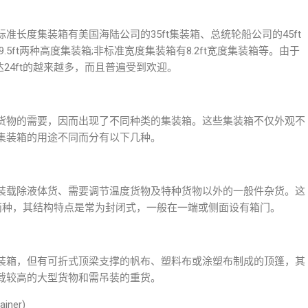
长度集装箱有美国海陆公司的35ft集装箱、总统轮船公司的45ft
9.5ft两种高度集装箱;非标准宽度集装箱有8.2ft宽度集装箱等。由于
达24ft的越来越多，而且普遍受到欢迎。
货物的需要，因而出现了不同种类的集装箱。这些集装箱不仅外观不
集装箱的用途不同而分有以下几种。
装载除液体货、需要调节温度货物及特种货物以外的一般件杂货。这
ft两种，其结构特点是常为封闭式，一般在一端或侧面设有箱门。
装箱，但有可折式顶梁支撑的帆布、塑料布或涂塑布制成的顶篷，其
载较高的大型货物和需吊装的重货。
iner)