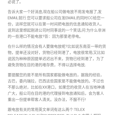
必说了。
告诉大家一个好消息,现在船公司做电放不用发电报了,发
EMAIL就行.您可以要求船公司在发EMAIL的同时CC给您一
份，这样您就可以在第一时间把电放的信息通知收货人。
说到这里想起刚进公司时同事说的一个笑话,问:为什么非洲
的一些港口不能电放?答：因为那里老停电。
在什么样的情况会有人要做电放呢?比如说东南亚一带的货
物，提单还没对好，货物已经到港了，电放很常用;又比如
说因为种种原因提单迟迟出不来，货物已经到港了，为了
避免货物在目的港的堆存费，不得以选择电放;
要提醒您的是不是所有国家都能做电放的，据我的经验，
古巴，委内瑞拉，巴西这些国家是不能做电放的。不过也
不那么绝对，比如在XX港口，如果您的收货人在当地神通
广大，船公司在目的港的代理接到电放通知后，会为客人
重出一份提单帮客人清关。没办法，不服不行!
跟电放有关的常用英文单词有这么两个:TELEX