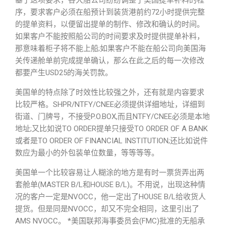
基于这项要求，各大船公司纷纷调整了美国提单补料的程
序，要求客户必须在船预计到装货港前约72小时提供完整
的提单资料，以便留出提单的制作、修改和确认的时间。
如果客户不能按照船公司的时间要求及时提供提单补料，
那意味着柜子将不能上船;如果客户不能在船公司向美国海
关传递舱单前完成提单确认，那么在此之后的每一次修改
都要产生USD25的海关罚款。
美国单的特点除了时效性比较强之外，还有就是内容要求
比较严格。SHPR/NTFY/CNEE必须提供详细地址，详细到
街道、门牌号，不接受P.O.BOX,而且NTFY/CNEE必须是本地
地址;又比如说TO ORDER提单只接受TO ORDER OF A BANK
或者是TO ORDER OF FINANCIAL INSTITUTION;还比如说件
数应为最小的外包装单位数量，等等等等。
美国单一个比较容易让人糊涂的地方是有时一票货弄出两
套舱单(MASTER B/L和HOUSE B/L)。不用说，出现这种情
况的客户一定是NVOCC，他一定出了HOUSE B/L给收货人
提货。但是同是NVOCC，却又不完全相同，这里引出了
AMS NVOCC。 *美国联邦海事委员会(FMC)批准的无船承