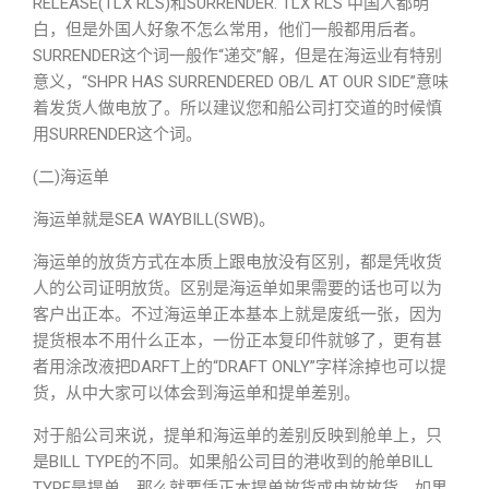
RELEASE(TLX RLS)和SURRENDER. TLX RLS 中国人都明
白，但是外国人好象不怎么常用，他们一般都用后者。
SURRENDER这个词一般作“递交”解，但是在海运业有特别
意义，“SHPR HAS SURRENDERED OB/L AT OUR SIDE”意味
着发货人做电放了。所以建议您和船公司打交道的时候慎
用SURRENDER这个词。
(二)海运单
海运单就是SEA WAYBILL(SWB)。
海运单的放货方式在本质上跟电放没有区别，都是凭收货
人的公司证明放货。区别是海运单如果需要的话也可以为
客户出正本。不过海运单正本基本上就是废纸一张，因为
提货根本不用什么正本，一份正本复印件就够了，更有甚
者用涂改液把DARFT上的“DRAFT ONLY”字样涂掉也可以提
货，从中大家可以体会到海运单和提单差别。
对于船公司来说，提单和海运单的差别反映到舱单上，只
是BILL TYPE的不同。如果船公司目的港收到的舱单BILL
TYPE是提单，那么就要凭正本提单放货或电放放货，如果