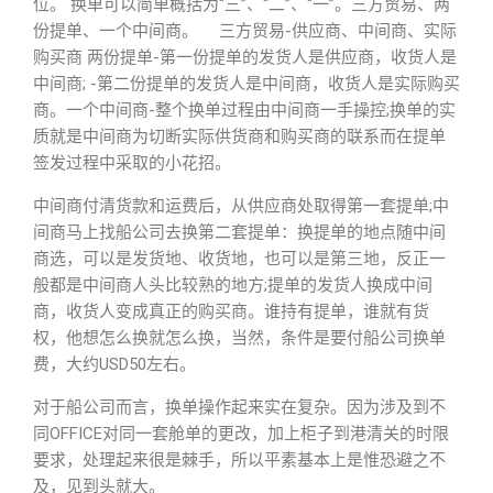
位。 换单可以简单概括为“三”、“二”、“一”。三方贸易、两
份提单、一个中间商。 三方贸易-供应商、中间商、实际
购买商 两份提单-第一份提单的发货人是供应商，收货人是
中间商; -第二份提单的发货人是中间商，收货人是实际购买
商。一个中间商-整个换单过程由中间商一手操控;换单的实
质就是中间商为切断实际供货商和购买商的联系而在提单
签发过程中采取的小花招。
中间商付清货款和运费后，从供应商处取得第一套提单;中
间商马上找船公司去换第二套提单：换提单的地点随中间
商选，可以是发货地、收货地，也可以是第三地，反正一
般都是中间商人头比较熟的地方;提单的发货人换成中间
商，收货人变成真正的购买商。谁持有提单，谁就有货
权，他想怎么换就怎么换，当然，条件是要付船公司换单
费，大约USD50左右。
对于船公司而言，换单操作起来实在复杂。因为涉及到不
同OFFICE对同一套舱单的更改，加上柜子到港清关的时限
要求，处理起来很是棘手，所以平素基本上是惟恐避之不
及，见到头就大。