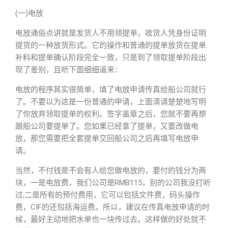
(一)电放
电放通俗点讲就是发货人不用领提单，收货人凭身份证明
提货的一种放货形式。它的操作和普通的提单放货在提单
补料和提单确认阶段完全一致，只是到了领取提单阶段出
现了差别，且听下面细细道来：
电放的程序其实很简单，填了电放申请传真给船公司就行
了。不要以为这是一份普通的申请，上面清请楚楚地写明
了你放弃领取提单的权利。签字盖章之后，您就不要再想
跟船公司要提单了。您如果已经拿了提单，又要改做电
放，那您需要把全套提单交回船公司之后再填写电放申
请。
当然，不付钱是不会有人给您做电放的，要付的钱分为两
块，一是电放费，我们公司是RMB115，别的公司我没打听
过;二是所有的预付费用，它可以包括文件费，码头操作
费，CIF的还包括海运费。所以，建议在传真电放申请的时
候，最好主动地把水单也一块传过去。这样做的好处就不