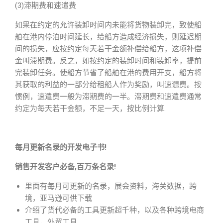
(3)滞期费和速遣费
如果在约定的允许装卸时间内未能将货物装卸完，致使船
舶在港内停泊时间延长，给船方造成经济损失，则延迟期
间的损失，应按约定每天若干金额补偿给船方，这项补偿
金叫滞期费。反之，如按约定的装卸时间和装卸率，提前
完装卸任务。使船方节省了船舶在港的费用开支，船方将
其获取的利益的一部分给租船人作为奖励，叫速谴费。按
惯例，速遣费一般为滞期费的一半。滞期费和速遣费通常
约定为每天若干金额，不足一天，按比例计算.
每月更新名录的开发电子书!
销售开发客户必备,百万条名录!
里面有每月可更新的名录，展会资料，海关数据，跨
境，亚马逊可供下载
介绍了货代必备的工具更新超千种，以及各种跨境电商
工具，外贸工具。