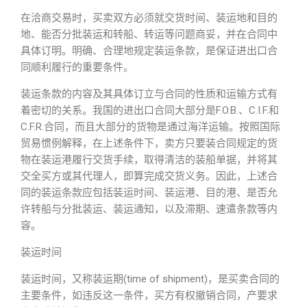
在洽商交易时，买卖双方必须就交货时间、装运地和目的
地、能否分批装运和转船、转运等问题商妥，并在合同中
具体订明。明确、合理地规定装运条款，是保证进出口合
同顺利履行的重要条件。
装运条款的内容及其具体订立与合同的性质和运输方式有
着密切的关系。我国的进出口合同大部分是F.O.B.、C.I.F.和
C.F.R.合同，而且大部分的货物是通过海洋运输。按照国际
贸易惯例解释，在上述条件下，卖方只要装合同规定的货
物在装运港履行交货手续，取得清洁的装船单据，并将其
交全买方或其代理人，即算完成交货义务。因此，上述合
同的装运条款应包括装运时间、装运港、目的港、是否允
许转船与分批装运、装运通知，以及滞期、速遣条款等内
容。
装运时间
装运时间，又称装运期(time of shipment)，是买卖合同的
主要条件，如违反这一条件，买方有权撤销合同，产要求