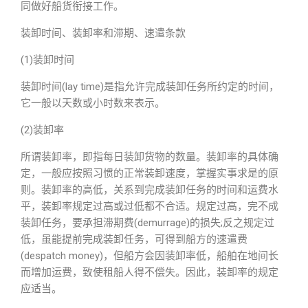
同做好船货衔接工作。
装卸时间、装卸率和滞期、速遣条款
(1)装卸时间
装卸时间(lay time)是指允许完成装卸任务所约定的时间，
它一般以天数或小时数来表示。
(2)装卸率
所谓装卸率，即指每日装卸货物的数量。装卸率的具体确
定，一般应按照习惯的正常装卸速度，掌握实事求是的原
则。装卸率的高低，关系到完成装卸任务的时间和运费水
平，装卸率规定过高或过低都不合适。规定过高，完不成
装卸任务，要承担滞期费(demurrage)的损失;反之规定过
低，虽能提前完成装卸任务，可得到船方的速遣费
(despatch money)，但船方会因装卸率低，船舶在地间长
而增加运费，致使租船人得不偿失。因此，装卸率的规定
应适当。