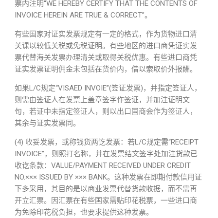
票内注明“WE HEREBY CERTIFY THAT THE CONTENTS OF
INVOICE HEREIN ARE TRUE & CORRECT”。
有些国家对证实发票规定有一定的格式，作为货物进口清
关课以较低关税或免税证明。有些地区的进口商凭证实发
票代替海关发票办理清关或取得关税优惠。有些进口商凭
证实发票证明佣金未包括在货价内，借以索取价外报酬。
如果L/C规定“VISAED INVOIE”(签证发票)，并指定签证人，
则需由签证人在发票上盖章签字作签证，并加注证明文
句，若证中未指定签证人，则以出口国商会作为签证人，
其余与证实发票同。
(4) 收妥发票，或称钱货两讫发票：若L/C规定需“RECEIPT
INVOICE”，则照打名称，并在发票结文签字处加注货款已
收讫条款：VALUE/PAYMENT RECEIVED UNDER CREDIT
NO.××× ISSUED BY ××× BANK。这种发票在即期付款信用证
下多采用，其目的是以商业发票代替货款收据，而不需再
开立汇票。因汇票在有些国家需贴印花税票，一些进口商
为免除印花税负担，也要求提供这种发票。