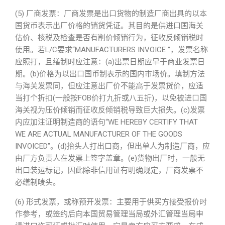
(5) 厂商发票：厂商发票是出口货物的制造厂商出具的以本
国货币表示出厂价格的销货凭证。其目的是供进口国海关
估价、核税及检查是否有削价倾销行为，征收反倾销税时
使用。若L/C要求“MANUFACTURERS INVOICE ”，发票名称
应照打，且缮制时应注意：(a)出票日期应早于商业发票日
期。(b)价格为以出口国币制表示的国内市场价。填制方法
与海关发票同，但应注意出厂价不能高于发票货价，应适
当打个折扣(一般按FOB价打九折或八五折)，以免被进口国
海关视为压价倾销而征收反倾销税导致巨大损失。(c)发票
内应加注证明制造商的语句“WE HEREBY CERTIFY THAT
WE ARE ACTUAL MANUFACTURER OF THE GOODS
INVOICED”。(d)抬头人打出口商，但出单人为制造厂商，应
由厂方负责人在发票上签字盖章。(e)货物出厂时，一般无
出口装运标记，因此除非信用证有明确规定，厂商发票不
必缮制唛头。
(6) 形式发票，或称预开发票：主要用于供买方接受报价时
作参考，或签约后向本国贸易管理当局或外汇管理当局申