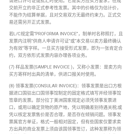
请进口许可证或批汇时使用。它是卖方应买方要求，在成
交前开立的非正式参考性发票。其中的价格仅为估计价，
不能作为结算单据，且对交易双方无最终约束力。正式交
易还需另开正式发票。
若L/C规定需“PROFORMA INVOICE”，制单时名称照打，且
发票内注明“供商人申请许可证”或“本交易以卖方最终确认
为有效”等字样。一旦买方接受形式发票，即为一张肯定合
约，双方依形式发票内容办理各项业务。
(7) 样品发票(SAMPLE INVOICE )，又称小发票：是卖方向
买方寄样时出具的清单，供进口报关时使用。
(8) 领事发票(CONSULAR INVOICE)：领事发票是出口方根
据进口国驻出口国领事馆制定的固定格式填写并经领事馆
签章的发票。部分拉丁美洲国家规定必须凭领事发票进
口，或用以确定货物的原产地，凭以明确差别待遇关税;或
凭以核定发票售价是否合理，是否存在倾销问题。领事发
票属官方单证，格式一般相对固定，但有些国家仅要求卖
方出具的商业发票上须由该国领事签订，这种发票称为领