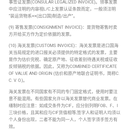
事签证发票(CONSULAR LEGALIZED INVOICE)。领事发票
中应注明的内容视L/C上发票认证条款而定，一般须注明
“装运货物系××(出口国)制造/出产”。
(9) 寄售发票(CONSIGNMENT INVOICE)：是货物寄售时卖
方开给买方作为定价依据的发票。
(10) 海关发票(CUSTOMS INVOICE)：海关发票是进口国海
关当局规定的进口报关必须提供的特定格式的发票，主要
是作为估价完税、确定原产地、征收差别待遇关税或征收
反倾销税的依据。因此，又称为COMBINED CERTIFICATE
OF VALUE AND ORIGIN (估价和原产地联合证明书，简称C.
C. V. O.)。
海关发票在不同国家有不同的专门固定格式，使用时要注
意不能混用。有些国家允许以海关发票替代商业发票。在
缮制时应注意：如成交条件为CIF，应分别列明FOB、F、I
三块价格，且其和应与CIF货值相等;签字人和证明人均须以
个人身份出现，二者不能为同一人，个人签字须手签方有
效。