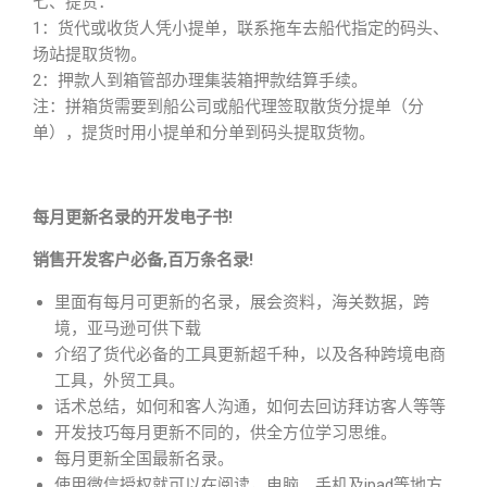
七、提货：
1：货代或收货人凭小提单，联系拖车去船代指定的码头、
场站提取货物。
2：押款人到箱管部办理集装箱押款结算手续。
注：拼箱货需要到船公司或船代理签取散货分提单（分
单），提货时用小提单和分单到码头提取货物。
每月更新名录的开发电子书!
销售开发客户必备,百万条名录!
里面有每月可更新的名录，展会资料，海关数据，跨
境，亚马逊可供下载
介绍了货代必备的工具更新超千种，以及各种跨境电商
工具，外贸工具。
话术总结，如何和客人沟通，如何去回访拜访客人等等
开发技巧每月更新不同的，供全方位学习思维。
每月更新全国最新名录。
使用微信授权就可以在阅读，电脑、手机及ipad等地方