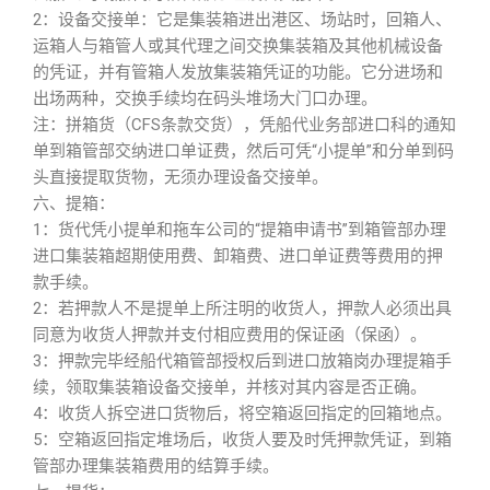
2：设备交接单：它是集装箱进出港区、场站时，回箱人、
运箱人与箱管人或其代理之间交换集装箱及其他机械设备
的凭证，并有管箱人发放集装箱凭证的功能。它分进场和
出场两种，交换手续均在码头堆场大门口办理。
注：拼箱货（CFS条款交货），凭船代业务部进口科的通知
单到箱管部交纳进口单证费，然后可凭“小提单”和分单到码
头直接提取货物，无须办理设备交接单。
六、提箱：
1：货代凭小提单和拖车公司的“提箱申请书”到箱管部办理
进口集装箱超期使用费、卸箱费、进口单证费等费用的押
款手续。
2：若押款人不是提单上所注明的收货人，押款人必须出具
同意为收货人押款并支付相应费用的保证函（保函）。
3：押款完毕经船代箱管部授权后到进口放箱岗办理提箱手
续，领取集装箱设备交接单，并核对其内容是否正确。
4：收货人拆空进口货物后，将空箱返回指定的回箱地点。
5：空箱返回指定堆场后，收货人要及时凭押款凭证，到箱
管部办理集装箱费用的结算手续。