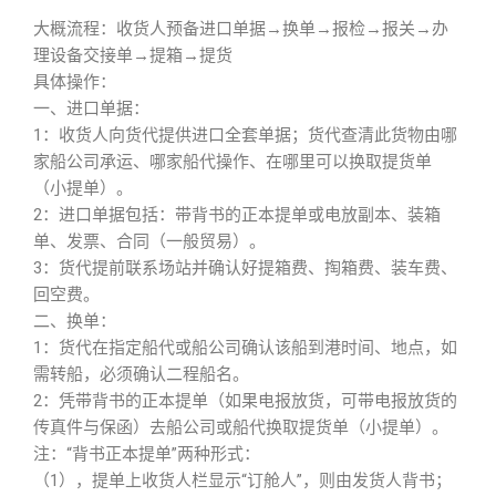
大概流程：收货人预备进口单据→换单→报检→报关→办
理设备交接单→提箱→提货
具体操作：
一、进口单据：
1：收货人向货代提供进口全套单据；货代查清此货物由哪
家船公司承运、哪家船代操作、在哪里可以换取提货单
（小提单）。
2：进口单据包括：带背书的正本提单或电放副本、装箱
单、发票、合同（一般贸易）。
3：货代提前联系场站并确认好提箱费、掏箱费、装车费、
回空费。
二、换单：
1：货代在指定船代或船公司确认该船到港时间、地点，如
需转船，必须确认二程船名。
2：凭带背书的正本提单（如果电报放货，可带电报放货的
传真件与保函）去船公司或船代换取提货单（小提单）。
注：“背书正本提单”两种形式：
（1），提单上收货人栏显示“订舱人”，则由发货人背书；