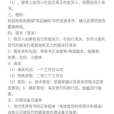
（2），提单上收货人栏显示真正的收货人，则需收货人背
书。
三、报检：
检验检疫局根据“商品编码”中的监管条件，确认此票货是否
要做商检。
四、报关（清关）
1：收货人如果有自己的报关行，可自行清关，也可以委托
货代的报关行或其他有实力的报关行清关
2：报关资料包括：带背书正本提单/电放副本、装箱单、
发票、合同、小提单
3：海关：
（1）通关时间：一个工作日以内
（2）特殊货物：二到三个工作日
（3）查验：a，技术查验：依据单据以及具体货物决定是
否查验；b：随机查验：海关放行科放行后，
电脑
自行抽
查。
五、办理设备交接单
1：货代凭带背书的正本提单（电放放货的传真件和保函）
去船公司或船代的箱管部办理设备交接单。