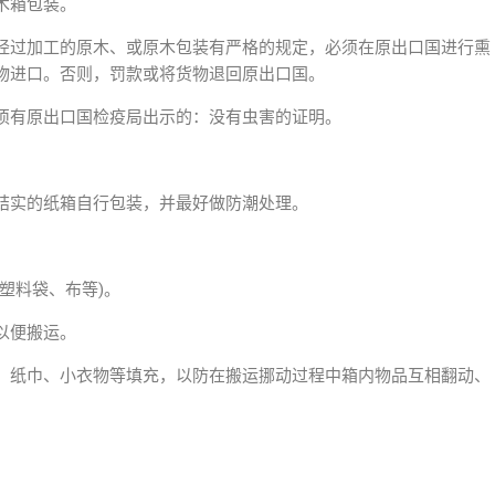
木箱包装。
经过加工的原木、或原木包装有严格的规定，必须在原出口国进行熏
物进口。否则，罚款或将货物退回原出口国。
须有原出口国检疫局出示的：没有虫害的证明。
结实的纸箱自行包装，并最好做防潮处理。
塑料袋、布等)。
以便搬运。
、纸巾、小衣物等填充，以防在搬运挪动过程中箱内物品互相翻动、