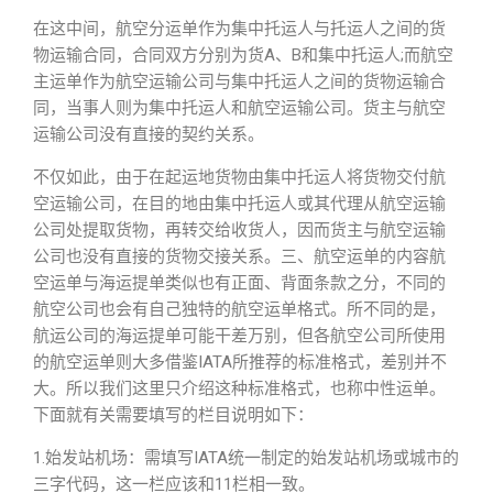
在这中间，航空分运单作为集中托运人与托运人之间的货
物运输合同，合同双方分别为货A、B和集中托运人;而航空
主运单作为航空运输公司与集中托运人之间的货物运输合
同，当事人则为集中托运人和航空运输公司。货主与航空
运输公司没有直接的契约关系。
不仅如此，由于在起运地货物由集中托运人将货物交付航
空运输公司，在目的地由集中托运人或其代理从航空运输
公司处提取货物，再转交给收货人，因而货主与航空运输
公司也没有直接的货物交接关系。三、航空运单的内容航
空运单与海运提单类似也有正面、背面条款之分，不同的
航空公司也会有自己独特的航空运单格式。所不同的是，
航运公司的海运提单可能干差万别，但各航空公司所使用
的航空运单则大多借鉴IATA所推荐的标准格式，差别并不
大。所以我们这里只介绍这种标准格式，也称中性运单。
下面就有关需要填写的栏目说明如下：
1.始发站机场：需填写IATA统一制定的始发站机场或城市的
三字代码，这一栏应该和11栏相一致。