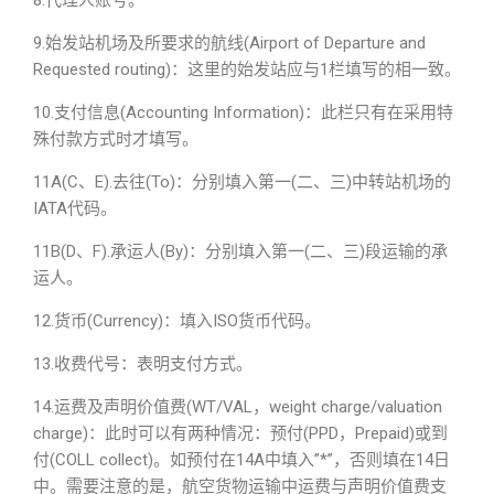
8.代理人账号。
9.始发站机场及所要求的航线(Airport of Departure and
Requested routing)：这里的始发站应与1栏填写的相一致。
10.支付信息(Accounting Information)：此栏只有在采用特
殊付款方式时才填写。
11A(C、E).去往(To)：分别填入第一(二、三)中转站机场的
IATA代码。
11B(D、F).承运人(By)：分别填入第一(二、三)段运输的承
运人。
12.货币(Currency)：填入ISO货币代码。
13.收费代号：表明支付方式。
14.运费及声明价值费(WT/VAL，weight charge/valuation
charge)：此时可以有两种情况：预付(PPD，Prepaid)或到
付(COLL collect)。如预付在14A中填入”*”，否则填在14日
中。需要注意的是，航空货物运输中运费与声明价值费支