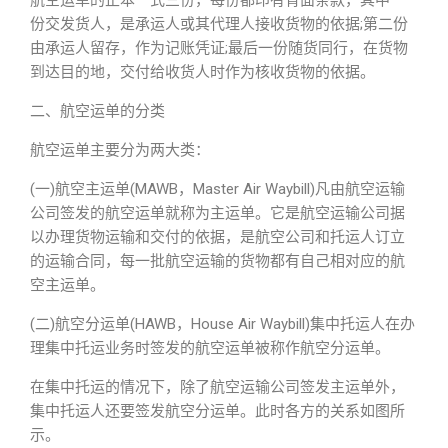
航空运单的正本一式三份，每份都印有背面条款，其中一
份交发货人，是承运人或其代理人接收货物的依据;第二份
由承运人留存，作为记账凭证;最后一份随货同行，在货物
到达目的地，交付给收货人时作为核收货物的依据。
二、航空运单的分类
航空运单主要分为两大类：
(一)航空主运单(MAWB，Master Air Waybill)凡由航空运输
公司签发的航空运单就称为主运单。它是航空运输公司据
以办理货物运输和交付的依据，是航空公司和托运人订立
的运输合同，每一批航空运输的货物都有自己相对应的航
空主运单。
(二)航空分运单(HAWB，House Air Waybill)集中托运人在办
理集中托运业务时签发的航空运单被称作航空分运单。
在集中托运的情况下，除了航空运输公司签发主运单外，
集中托运人还要签发航空分运单。此时各方的关系如图所
示。