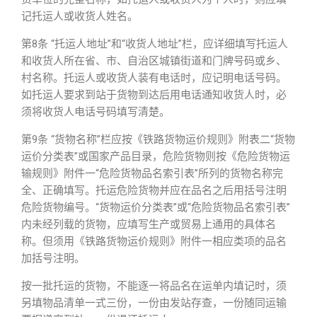
记托运人或收货人姓名。
第8条 “托运人地址”和“收货人地址”栏，应详细填写托运人
和收货人所在省、市、自治区城镇街道和门牌号码或乡、
村名称。托运人或收货人装有电话时，应记明电话号码。
如托运人要求到站于货物到达后用电话通知收货人时，必
须将收货人电话号码填写清楚。
第9条 “货物名称”栏应按《铁路货物运价规则》附表二“货物
运价分类表”或国家产品目录，危险货物则按《危险货物运
输规则》附件一“危险货物品名索引表”所列的货物名称完
全、正确填写。托运危险货物并应在品名之后用括号注明
危险货物编号。“货物运价分类表”或“危险货物品名索引表”
内未经列载的货物，应填写生产或贸易上通用的具体名
称。但须用《铁路货物运价规则》附件一相应类项的品名
加括号注明。
按一批托运的货物，不能逐一将品名在运单内填记时，须
另填物品清单一式三份，一份由发站存查，一份随同运输