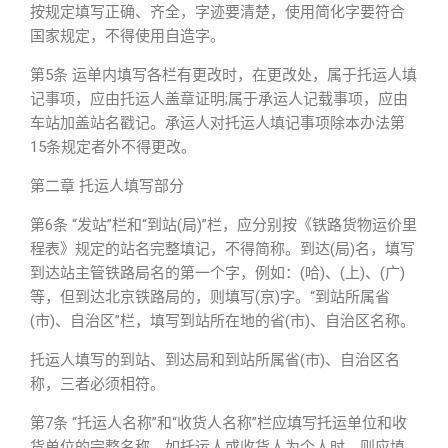
按规定填写正确、齐全，字迹要清楚，使用简化字要符合
国家规定，不得使用自造字。
第5条 运单内填写各栏有更改时，在更改处，属于托运人填
记事项，应由托运人盖章证明;属于承运人记载事项，应由
车站加盖站名戳记。承运人对托运人填记事项除本办法第
15条规定者外不得更改。
第二章 托运人填写部分
第6条 “发站”栏和“到站(局)”栏，应分别按《铁路货物运价里
程表》规定的站名完整填记，不得简称。到达(局)名，填写
到达站主管铁路局名的第一个字，例如：(哈)、(上)、(广)
等，但到达北京铁路局的，则填写(京)字。“到站所属省
(市)、自治区”栏，填写到站所在地的省(市)、自治区名称。
托运人填写的到站、到达局和到站所属省(市)、自治区名
称，三者必须相符。
第7条 “托运人名称”和“收货人名称”栏应填写托运单位和收
货单位的完整名称，如托运人或收货人为个人时，则应填