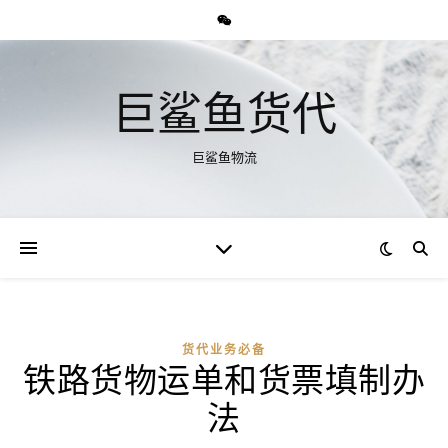
巨鲨鱼货代
巨鲨鱼物流
货代业务必备
铁路货物运单和货票填制办
法