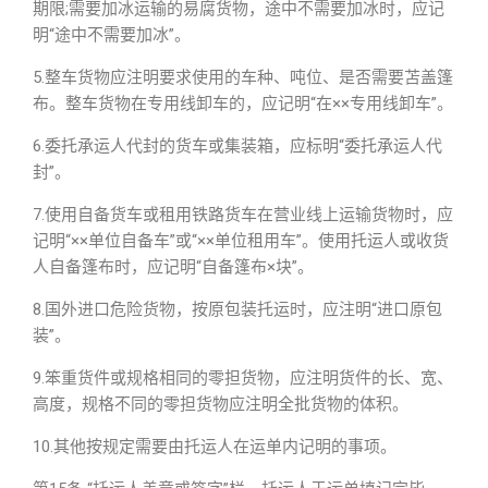
期限;需要加冰运输的易腐货物，途中不需要加冰时，应记
明“途中不需要加冰”。
5.整车货物应注明要求使用的车种、吨位、是否需要苫盖篷
布。整车货物在专用线卸车的，应记明“在××专用线卸车”。
6.委托承运人代封的货车或集装箱，应标明“委托承运人代
封”。
7.使用自备货车或租用铁路货车在营业线上运输货物时，应
记明“××单位自备车”或“××单位租用车”。使用托运人或收货
人自备篷布时，应记明“自备篷布×块”。
8.国外进口危险货物，按原包装托运时，应注明“进口原包
装”。
9.笨重货件或规格相同的零担货物，应注明货件的长、宽、
高度，规格不同的零担货物应注明全批货物的体积。
10.其他按规定需要由托运人在运单内记明的事项。