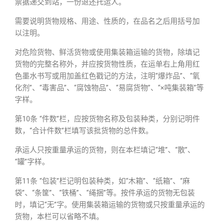
票据递交到站，一份退还托运人。
需要说明货物规格、用途、性质的，在品名之后用括号加
以注明。
对危险货物、鲜活货物或使用集装箱运输的货物，除填记
货物的完整名称外，并应按货物性质，在运单右上角用红
色墨水书写或用加盖红色戳记的方法，注明“爆炸品”、“氧
化剂”、“毒害品”、“腐蚀物品”、“易腐货物”、“×吨集装箱”等
字样。
第10条 “件数”栏，应按货物名称及包装种类，分别记明件
数，“合计件数”栏填写该批货物的总件数。
承运人只按重量承运的货物，则在本栏填记“堆”、“散”、
“罐”字样。
第11条 “包装”栏记明包装种类，如“木箱”、“纸箱”、“麻
袋”、“条筐”、“铁桶”、“绳捆”等。按件承运的货物无包装
时，填记“无”字。使用集装箱运输的货物或只按重量承运的
货物，本栏可以省略不填。