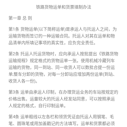
铁路货物运单和货票填制办法
第一章 总 则
第1条 货物运单(以下简称运单)是承运人与托运人之间，为
运输货物而签订的一种运输合同。托运人对其在运单和物
品清单内所填记事项的真实性，应负完全责任。
第2条 托运人托运货物时，应向承运人按批提出《铁路货物
运输规程》规定格式的货物运单一张。使用机械冷藏列车
运输的货物，同一到站、同一收货人可以数批合提一份运
单;整车分卸的货物，对每一分卸站应增加两份运单(到站、
收货人各一份)。
第3条 运单由承运人印制，在办理货运业务的车站按规定的
价格出售。运量较大的托运人经发站同意，可以按照承运
人规定的格式，自行印制运单。
第4条 运单粗线以左各栏和领货凭证由托运人用钢笔、毛
笔、圆珠笔或用加盖戳记的方法填写。运单和货票都必须