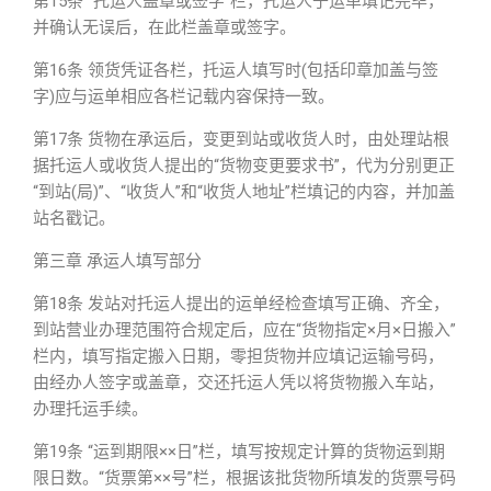
第15条 “托运人盖章或签字”栏，托运人于运单填记完毕，
并确认无误后，在此栏盖章或签字。
第16条 领货凭证各栏，托运人填写时(包括印章加盖与签
字)应与运单相应各栏记载内容保持一致。
第17条 货物在承运后，变更到站或收货人时，由处理站根
据托运人或收货人提出的“货物变更要求书”，代为分别更正
“到站(局)”、“收货人”和“收货人地址”栏填记的内容，并加盖
站名戳记。
第三章 承运人填写部分
第18条 发站对托运人提出的运单经检查填写正确、齐全，
到站营业办理范围符合规定后，应在“货物指定×月×日搬入”
栏内，填写指定搬入日期，零担货物并应填记运输号码，
由经办人签字或盖章，交还托运人凭以将货物搬入车站，
办理托运手续。
第19条 “运到期限××日”栏，填写按规定计算的货物运到期
限日数。“货票第××号”栏，根据该批货物所填发的货票号码