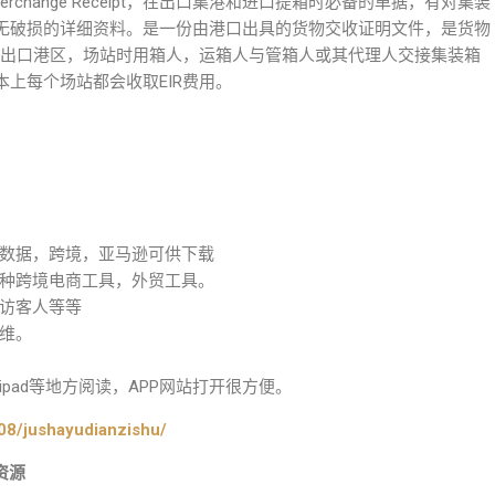
nterchange Receipt，在出口集港和进口提箱时必备的单据，有对集装
无破损的详细资料。是一份由港口出具的货物交收证明文件，是货物
进出口港区，场站时用箱人，运箱人与管箱人或其代理人交接集装箱
上每个场站都会收取EIR费用。
数据，跨境，亚马逊可供下载
种跨境电商工具，外贸工具。
访客人等等
维。
pad等地方阅读，APP网站打开很方便。
08/jushayudianzishu/
资源