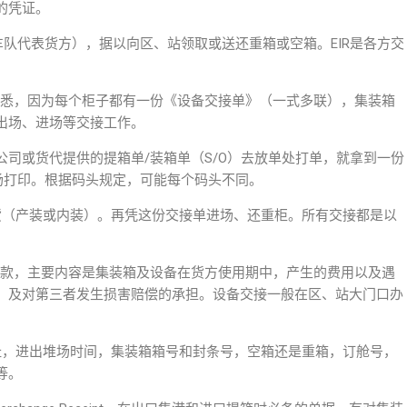
的凭证。
车队代表货方），据以向区、站领取或送还重箱或空箱。EIR是各方交
熟悉，因为每个柜子都有一份《设备交接单》（一式多联），集装箱
出场、进场等交接工作。
司或货代提供的提箱单/装箱单（S/O）去放单处打单，就拿到一份
场打印。根据码头规定，可能每个码头不同。
（产装或内装）。再凭这份交接单进场、还重柜。所有交接都是以
条款，主要内容是集装箱及设备在货方使用期中，产生的费用以及遇
，及对第三者发生损害赔偿的承担。设备交接一般在区、站大门口办
，进出堆场时间，集装箱箱号和封条号，空箱还是重箱，订舱号，
等。