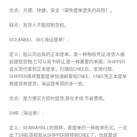
优点：方便、快捷，安全（避免提单遗失的风险）。
缺点：发货人不能控制货权。
OCEANBILL（B/L海运提单）：
定义：船公司出具的正本提单。是一种物权凭证,收货人据
此提取货物,它可以背书转让,是一种重要的单据；SHIPPER
会从货代拿到正本提单，扫描给CNEE后，安排付款，
SHIPPER再将整套提单快递邮寄给CNEE，CNEE凭正本提单
换提货单提货；海运提单用的多一些。
优点：是方便买方即时提货,简化手续,节省费用。
SWB（海运单）：
定义：SEAWAYBILL的简称，是提单的一种放单形式。一旦
出了SWB,货权就从SHIPPER转移到CNEE了，也就是说