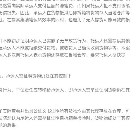
必然需向实际承运人支付巨额的滞箱费，而如果托运人拒不支付该笔
无谓损失。因此，承运人在货物抵港后即拆箱将货物存入当地仓库等
践，在提高集装箱运转效率的同时，也避免了无人提货可能导致的损
并不能初步证明承运人已实施了无单放货行为，托运人还需提供其他
但承运人不能或拒绝交付货物，或收货人已确认收到货物等等。本案
运人多次向托运人表示货物还存放在当地仓库，要求托运人尽快提
为，承运人需证明货物仍处在其控制下
货行为，举证责任应转移给承运人，即承运人需举证证明货物仍在其
了实际查看并出具公证文书证明所有货物均由其代理存放在仓库，可
法院却认为承运人还需举证证明自拆箱至检验时，货物始终处于其控
能的后果。