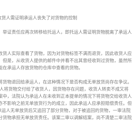
收货人需证明承运人丧失了对货物的控制
，举证责任应再次转移给托运人，即托运人需证明货物脱离了承运人
收货人实际查看了货物，因为对货物标签不满而退货，因此收货人应
。但是，从收货人提供的邮件中并看不出其曾经收到过货物，虽然所
能在承运人存放货物的仓库中查看的货物。
将货物退回给承运人，在这种情况下是否构成无单放货尚存在争议。
，承运人将货物交付给了收货人，因货物存在问题，收货人转卖不成又将
案中，法院认为承运人在未收到正本提单的情况下将货物交给收货人
亦不影响之前无单放货行为的成立，因此承运人应承担赔偿责任。但
中，承运人无单放货后又追回了部分货物，对于被追回的货物，一审法院
分货物承担无单放货责任。该案二审以调解结案，尚不清楚二审法院