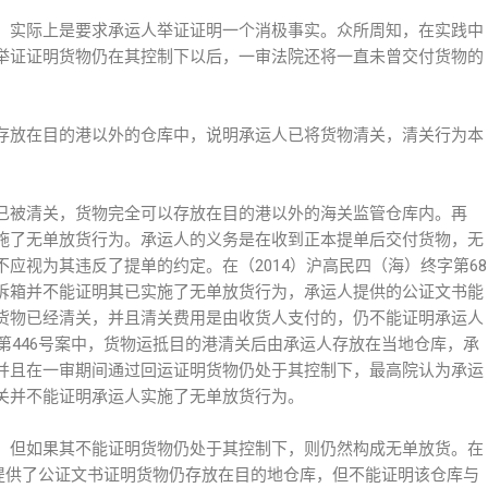
，实际上是要求承运人举证证明一个消极事实。众所周知，在实践中
举证证明货物仍在其控制下以后，一审法院还将一直未曾交付货物的
存放在目的港以外的仓库中，说明承运人已将货物清关，清关行为本
已被清关，货物完全可以存放在目的港以外的海关监管仓库内。再
施了无单放货行为。承运人的义务是在收到正本提单后交付货物，无
应视为其违反了提单的约定。在（2014）沪高民四（海）终字第68
拆箱并不能证明其已实施了无单放货行为，承运人提供的公证文书能
货物已经清关，并且清关费用是由收货人支付的，仍不能证明承运人
字第446号案中，货物运抵目的港清关后由承运人存放在当地仓库，承
并且在一审期间通过回运证明货物仍处于其控制下，最高院认为承运
关并不能证明承运人实施了无单放货行为。
，但如果其不能证明货物仍处于其控制下，则仍然构成无单放货。在
尽管提供了公证文书证明货物仍存放在目的地仓库，但不能证明该仓库与