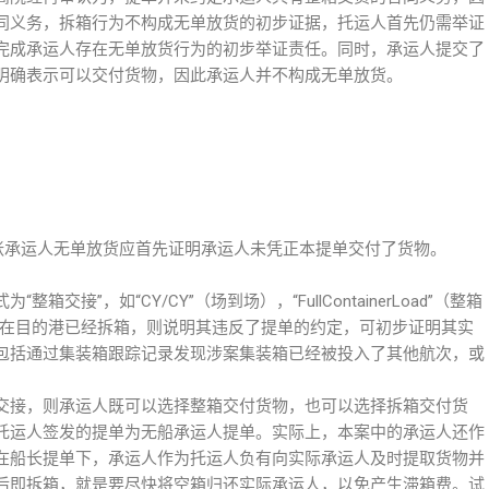
同义务，拆箱行为不构成无单放货的初步证据，托运人首先仍需举证
完成承运人存在无单放货行为的初步举证责任。同时，承运人提交了
明确表示可以交付货物，因此承运人并不构成无单放货。
主张承运人无单放货应首先证明承运人未凭正本提单交付了货物。
接”，如“CY/CY”（场到场），“FullContainerLoad”（整箱
果承运人在目的港已经拆箱，则说明其违反了提单的约定，可初步证明其实
包括通过集装箱跟踪记录发现涉案集装箱已经被投入了其他航次，或
交接，则承运人既可以选择整箱交付货物，也可以选择拆箱交付货
托运人签发的提单为无船承运人提单。实际上，本案中的承运人还作
在船长提单下，承运人作为托运人负有向实际承运人及时提取货物并
后即拆箱，就是要尽快将空箱归还实际承运人，以免产生滞箱费。试