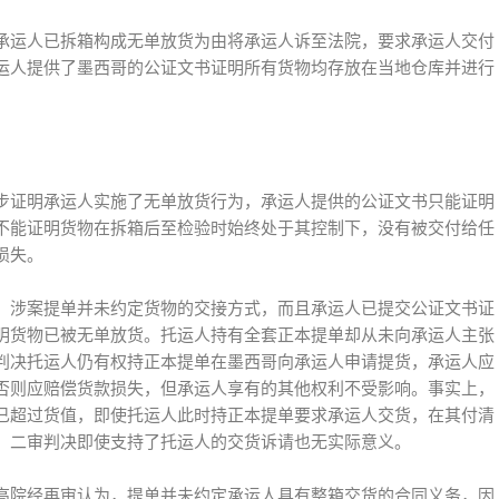
承运人已拆箱构成无单放货为由将承运人诉至法院，要求承运人交付
运人提供了墨西哥的公证文书证明所有货物均存放在当地仓库并进行
步证明承运人实施了无单放货行为，承运人提供的公证文书只能证明
不能证明货物在拆箱后至检验时始终处于其控制下，没有被交付给任
损失。
，涉案提单并未约定货物的交接方式，而且承运人已提交公证文书证
明货物已被无单放货。托运人持有全套正本提单却从未向承运人主张
判决托运人仍有权持正本提单在墨西哥向承运人申请提货，承运人应
否则应赔偿货款损失，但承运人享有的其他权利不受影响。事实上，
已超过货值，即使托运人此时持正本提单要求承运人交货，在其付清
，二审判决即使支持了托运人的交货诉请也无实际意义。
高院经再审认为，提单并未约定承运人具有整箱交货的合同义务，因