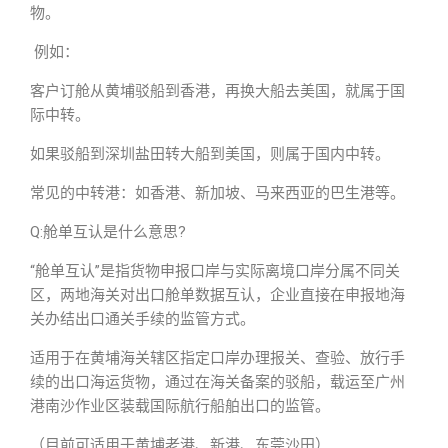
物。
例如：
客户订舱从黄埔驳船到香港，再换大船去美国，就属于国
际中转。
如果驳船到深圳盐田转大船到美国，则属于国内中转。
常见的中转港：如香港、新加坡、马来西亚的巴生港等。
Q:舱单互认是什么意思?
“舱单互认”是指货物申报口岸与实际离境口岸分属不同关
区，两地海关对出口舱单数据互认，企业直接在申报地海
关办结出口通关手续的监管方式。
适用于在黄埔海关辖区指定口岸办理报关、查验、放行手
续的出口海运货物，通过在海关备案的驳船，载运至广州
港南沙作业区装载国际航行船舶出口的监管。
（目前可适用于黄埔老港、新港、东莞沙田）