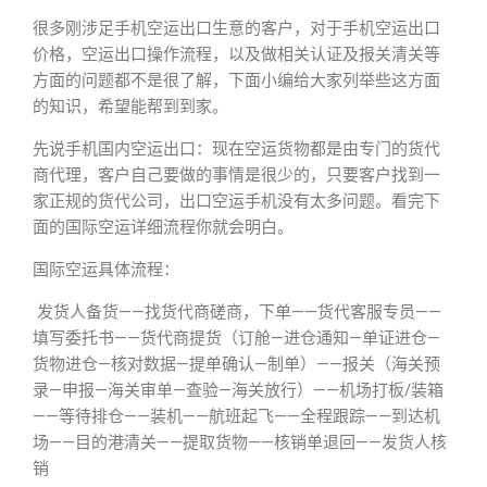
很多刚涉足手机空运出口生意的客户，对于手机空运出口
价格，空运出口操作流程，以及做相关认证及报关清关等
方面的问题都不是很了解，下面小编给大家列举些这方面
的知识，希望能帮到到家。
先说手机国内空运出口：现在空运货物都是由专门的货代
商代理，客户自己要做的事情是很少的，只要客户找到一
家正规的货代公司，出口空运手机没有太多问题。看完下
面的国际空运详细流程你就会明白。
国际空运具体流程：
发货人备货——找货代商磋商，下单——货代客服专员——
填写委托书——货代商提货（订舱—进仓通知—单证进仓—
货物进仓—核对数据—提单确认—制单）——报关（海关预
录—申报—海关审单—查验—海关放行）——机场打板/装箱
——等待排仓——装机——航班起飞——全程跟踪——到达机
场——目的港清关——提取货物——核销单退回——发货人核
销