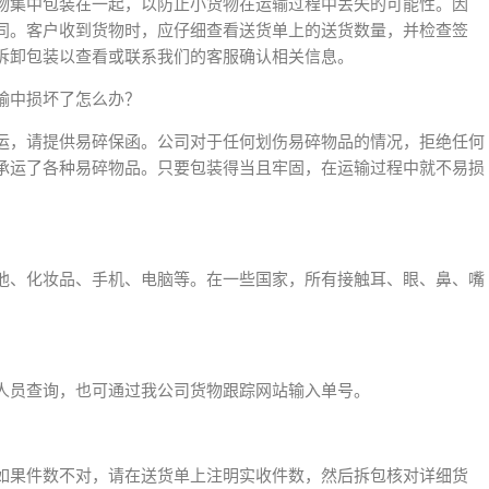
物集中包装在一起，以防止小货物在运输过程中丢失的可能性。因
同。客户收到货物时，应仔细查看送货单上的送货数量，并检查签
拆卸包装以查看或联系我们的客服确认相关信息。
输中损坏了怎么办？
运，请提供易碎保函。公司对于任何划伤易碎物品的情况，拒绝任何
承运了各种易碎物品。只要包装得当且牢固，在运输过程中就不易损
池、化妆品、手机、电脑等。在一些国家，所有接触耳、眼、鼻、嘴
人员查询，也可通过我公司货物跟踪网站输入单号。
如果件数不对，请在送货单上注明实收件数，然后拆包核对详细货