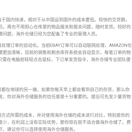
相当于国内快递，相对于从中国运到国外的成本要低。较快的交货期，
后，再也不用担心仓库里的物品报关和报关问题，随时发货。较好的
理问题，海外仓储已经为您配备了专业的管理人员。
处理订单的自动化。当前EBAY订单可以自动联网处理，AMAZON也
理更加清晰，目前的销售和剩余库存系统会自动显示，每笔订单的物
，只需在电脑前轻轻点击鼠标，下订单发货指令，海外仓储专业团队便
存货都在地球的另一端，如果你每天早上都会看到自己的存货，那么你
说，你对海外仓储服务的信任度是十分重要的。提出可先发少量货物
运输方式所需的成本，并对使用海外仓储的成本进行对比，特别是你的
很少，在利润上没有实际优势，那你现在就不适合做海外仓储了。费
节，建议你可以选择使用海外仓储服务。