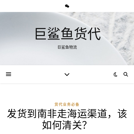
巨鲨鱼货代
巨鲨鱼物流
货代业务必备
发货到南非走海运渠道，该
如何清关？