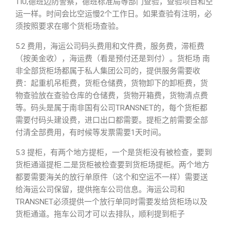
TIU,德班边防警察，德班标准局等部门查验，查验项目和空
运一样。时间会比空运慢2个工作日。如果查验有注明，必
须按照要求在哪个货柜场查验。
5.2 费用，海运公司码头费用和文件费，服务费，滞柜费
（按美金收），海运费（看是预付还是到付）。货柜场 南
非全部货柜场都属于私人集团公司的，提供服务需要收
费：起重机吊柜费，货柜仓储费，货物卸下的卸柜费，货
物查验放在查验仓库的仓储费，货物开箱费，货物清点费
等。码头是属于南非国有公司TRANSNET的，每个货柜都
需要付码头建设费，进口出口都需要。提柜之前需要全部
付清全部费用，有时候等发票需要1天时间。
5.3 提柜，有两个地方提柜，一个是货柜没有被检查，要到
货柜通道提柜.二是货柜被检查要到货柜场提柜。两个地方
都要需要海关的放行单原件（这个和空运不一样）需要送
给海运公司保留，提供拖车公司信息。海运公司和
TRANSNET必须提供一个放行单同时需要发给货柜场以及
货柜通道。拖车公司才可以去排队，顺利提到柜子