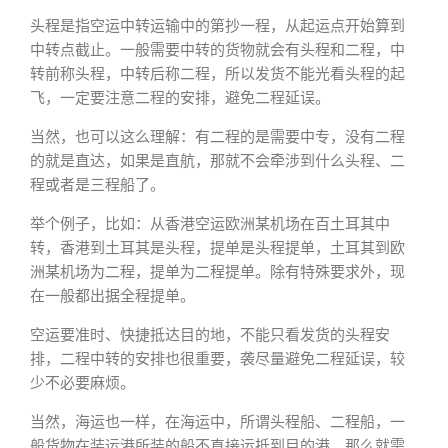
头程是指空运中转运输中的第抄一程，从起运点开始算到
中转点截止。一般需要中转的货物就会有头程和二程，中
转前称头程，中转后称二程，所以发货不能光看头程的起
飞，一定要注意二程的安排，避免二程延误。
当然，也可以这么理解：有二程的是需要中专，没有二程
的就是直达，如果是直航，那就不会牵涉到什么头程、二
程或者是三程船了。
举个例子，比如：从香港空运欧洲某机场在百土耳其中
转，香港到土耳其是头程，提单是头程提单，土耳其到欧
洲某机场为二程，提单为二程提单。除有特殊要求外，现
在一般都出据全程提单。
空运要准时、快捷抵达目的地，不能只看发货的头程安
排，二程中转的安排也很重要，袭尽量避免二程延误，较
少不必要麻烦。
当然，海运也一样，在海运中，所谓头程船、二程船，一
般货物在装运港所装的船不直接运抵到目的港，那么就需