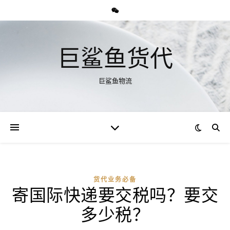
巨鲨鱼货代
巨鲨鱼物流
货代业务必备
寄国际快递要交税吗？要交
多少税？