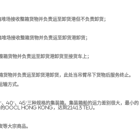
集装箱堆场接收整箱货物并负责运至卸货港但不负责卸货；
集装箱堆场接收整箱货物并负责运至卸货港卸货；
接收整箱货物并负责运至卸货港卸货至接货车上；
整箱货物并负责运至卸货港卸货，此处当吊臂吊下货物后服务终止。
运输方式。
’、40’、45’三种规格的集装箱。集装箱船的运力差别很大，最小的
OCL Hong Kong，达到21413TEU。
炭等大宗商品。