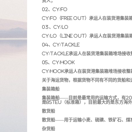
货人；
02、CY/FO
CY/FO（Free Out）承运人在装货港
03、CY/LO
CY/LO（Line Out）承运人在装货港
04、CY/TACKLE
CY/TACKLE承运人在装货港集装箱堆场
05、CY/HOOK
CY/HOOK承运人在装货港集装箱堆场接收
关于海运货物，根据货物不同有不同的货船和
集装箱船
集装箱船——目前是最常用的运输方式，有20
是85TEU（标准箱），目前最大的是东方海外的O
散货船
散货船——用于运输小麦、硫磺、铁矿石、煤
杂货船