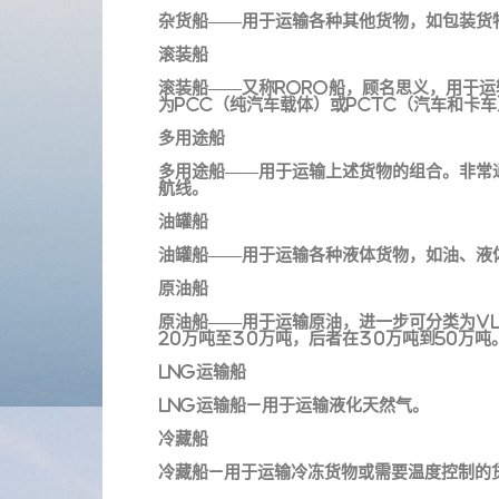
杂货船——用于运输各种其他货物，如包装货
滚装船
滚装船——又称RoRo船，顾名思义，用于
为PCC（纯汽车载体）或PCTC（汽车和卡
多用途船
多用途船——用于运输上述货物的组合。非常
航线。
油罐船
油罐船——用于运输各种液体货物，如油、液
原油船
原油船——用于运输原油，进一步可分类为VL
20万吨至30万吨，后者在30万吨到50万吨
LNG运输船
LNG运输船–用于运输液化天然气。
冷藏船
冷藏船–用于运输冷冻货物或需要温度控制的