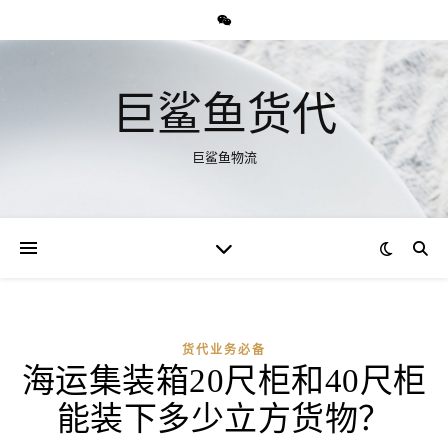
巨鲨鱼货代
巨鲨鱼物流
货代业务必备
海运集装箱20尺柜和40尺柜
能装下多少立方货物？