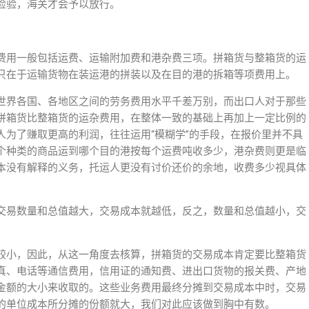
检验，海关才会予以放行。
费用一般包括运费、运输附加费和港杂费三项。拼箱货与整箱货的运
只在于运输货物在装运港的拼装以及在目的港的拆箱等项费用上。
世界各国、各地区之间的劳务费用水平千差万别，而出口人对于那些
拼箱货比整箱货的运杂费用，在整体一致的基础上再加上一定比例的
人为了赚取更高的利润，往往运用“模糊学”的手段，在报价里并不具
个种类的商品运到哪个目的港按每个运费吨收多少，港杂费则更是临
本没有解释的义务，托运人更没有讨价还价的余地，收费多少视具体
交易数量和总值越大，交易成本就越低，反之，数量和总值越小，交
较小，因此，从这一角度去核算，拼箱货的交易成本肯定要比整箱货
真、电话等通信费用，信用证的通知费、进出口货物的报关费、产地
金额的大小来收取的。这些业务费用最终分摊到交易成本中时，交易
的单位成本所分摊的份额就大，我们对此应该做到胸中有数。