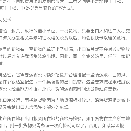
是在时间和费用上的差别都很大，二者之间绝不是那种“1+1=2、
1+1>2、1+2>3”等等奇怪的“不等式”。
间更长
查验、封关、放行的最小单位，一批货物，只要出口人和进口人提交
口海关办妥相关手续和征收相关税费以后，均会很快予以通关放行。
箱里的货物有一票货物的单证出了纰漏，出口海关就不会对该货物放
封以后才允许载货集装箱出境。因此，同一个集装箱里，任何一家货
输。
灵活性，它需要运输公司额外招揽并合理搭配一些装运港、目的港、
条件都很适宜配进同一个集装箱的出口货物。这些要求做起来难度很
输公司经营能力不强，那么，货物运输的时间还会拖延得更长。
地口岸装运，而拼箱货物因为内地货源相对较少，沿海货源相对较多
疑又会给出口人增添许多额外的麻烦。
生产所在地和出口报关所在地的商检局检验。如果货物在生产所在地
关出口，则一批货物只需办理一次商检就可以了。否则，如系异地报