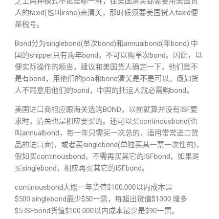
之上两种模式不论是哪一种，在美国清关都需要用美国货
人的taxid(也叫irsno)来清关，那时候须要美国货人taxid便
是税号。
Bond分为singlebond(单次bond)和annualbond(年bond).中
国的shipper只有购年bond，不可以购单次bond。因此，以
便实际操作的顺当，建议和美国货人确定一下，他们是不
是有bond，用他们的poa和bond清关是不是可以。假如货
人不同意用他们的bond，中国的托运人就必需购bond。
美国进口商相应跟海关选购BOND，以前就算并没有ISF要
求时，清关也是相应要买的。还可以买continousbond(也
叫annualbond，每一年只需买一次总的，适用常常进口货
品的进口商)，或者买singlebond(单独买某一票一次性的)，
假如买continousbond，不需再买其它的ISFbond，如果是
买singlebond，相应再买其它的ISFbond。
continousbond大概一年货值$100.000以内成本是
$500.singlebond最少$50一票，每超出货值$1000.增多
$5.ISFbond货值$100.000以内成本最少是$90一票。