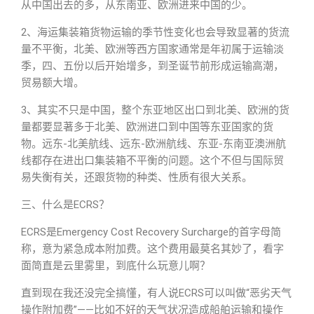
从中国出去的多，从东南亚、欧洲进来中国的少。
2、海运集装箱货物运输的季节性变化也会导致显著的货流
量不平衡，北美、欧洲等西方国家通常是年初属于运输淡
季，四、五份以后开始增多，到圣诞节前形成运输高潮，
贸易额大增。
3、其实不只是中国，整个东亚地区出口到北美、欧洲的货
量都要显著多于北美、欧洲进口到中国等东亚国家的货
物。远东-北美航线、远东-欧洲航线、东亚-东南亚澳洲航
线都存在进出口集装箱不平衡的问题。这个不但与国际贸
易失衡有关，还跟货物的种类、性质有很大关系。
三、什么是ECRS？
ECRS是Emergency Cost Recovery Surcharge的首字母简
称，意为紧急成本附加费。这个费用最莫名其妙了，看字
面简直是云里雾里，到底什么玩意儿啊？
直到现在我还没完全搞懂，有人说ECRS可以叫做“恶劣天气
操作附加费”——比如不好的天气状况造成船舶运输和操作