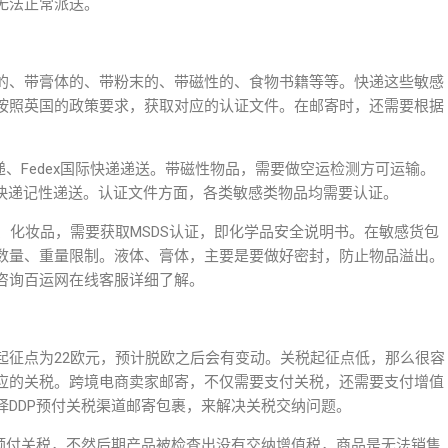
无法正常派送。
的、带膏体的、带粉末的、带磁性的、食物书籍等等。快递这些敏感
按照英国的政策要求，获取对应的认证文件。在邮寄时，还需要根据
递、Fedex国际快递递送。带磁性物品，需要做空运检测方可运输。
S快递记性递送。认证文件方面，各类敏感类物品均需要认证。
体、化妆品，需要获取MSDS认证，即化学品安全说明书。在敏感货包
数量、重量限制。液体、膏体，主要是要做好密封，防止物品溢出。
咨询百运网在线客服详细了解。
起征点为22欧元，预计脱欧之后会有变动。关税起征点低，那么很容
应的关税。跨境电商卖家邮寄，不仅需要支付关税，还需要支付增值
择DDP预付关税渠道邮寄包裹，来解决关税交纳问题。
P预付关税，不然后期产品被检查出没有交纳增值税，商品是无法销售