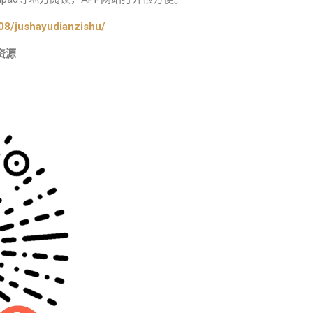
08/jushayudianzishu/
资源