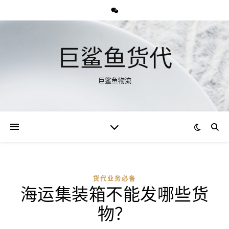
巨鲨鱼货代
巨鲨鱼物流
货代业务必备
海运集装箱不能发哪些货
物？