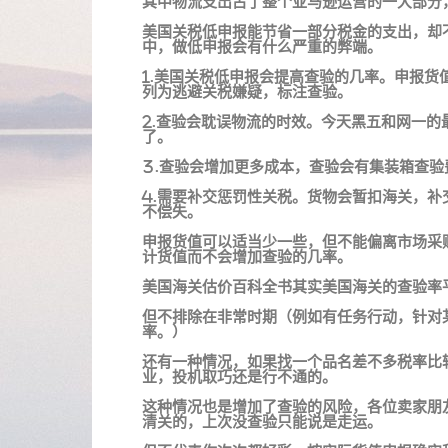
其中物流支出占了整个亚马逊运营的一大部分
美国关税低申报能节省一部分税金的支出，却
中，做低申报会有什么严重的弊端。
1.美国关税低申报会提高查验的几率。申报
列为逃避关税嫌疑，标注查验。
2.查验会耽误物流的时效。今天黑五和网一
了。
3.查验会增加更多成本，查验会有集装箱查
4.需要补交惩罚性关税。货物会暂扣海关，
不偿失。
申报货值可以适当少一些，但不能偏离市场采
计货值而不会增加查验的几率。
美国海关估价百科全书其实美国海关的查验率平
但不排除在非常时期（例如有任务行动，针对
率。）
还有一种情况，如果找一个品名差不多税率比
业，投机取巧还是行不通的。
这种情况也是增加了查验的风险，各位卖家朋
清关的，上次没查验只能说是走运。