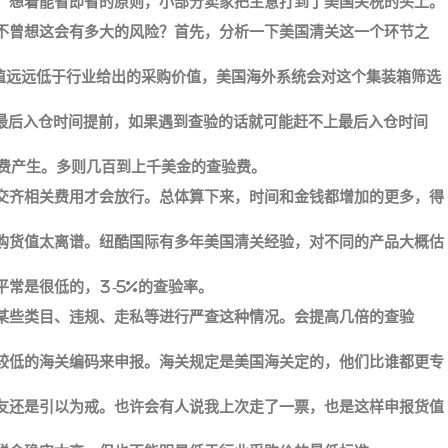
，想着能省即省的原则，小部分卖家把主意打到了美国关税的头上。
不曾想这会有多大的风险？首先，分析一下美国清关这一个环节之
货值远远低于行业给出的采购价值，美国海外系统会对这个集装箱筛选
的最后入仓时间提前，如果遇到查验的话就可能赶不上最后入仓时间
验费产生。多则几百到上千美金的查验费。
补交齐相关费用才会放行。总体算下来，时间和金钱都增加的更多，得
购货值太离谱。纽酷国际有多年美国清关经验，对不同的产品大概估
常是很低的，3-5%的查验率。
某些类目、违规、走私等进行严查这种情况。会提高几倍的查验
较低的海关编码来申报。海关规定是美国海关定的，他们比谁都更专
友还是引以为戒。也许会有人说我上次走了一票，也是这样申报货值