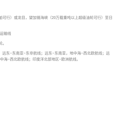
舶可行）或龙目，望加锡海峡（20万载重吨以上超级油轮可行）至日
美运输线
轮。
远东–东南亚–东非航线；远东–东南亚，地中海–西北欧航线；远
地中海–西北欧航线；印度洋北部地区–欧洲航线。