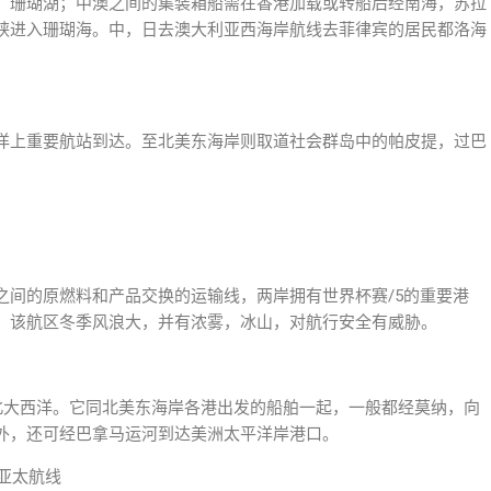
，珊瑚湖；中澳之间的集装箱船需在香港加载或转船后经南海，苏拉
峡进入珊瑚海。中，日去澳大利亚西海岸航线去菲律宾的居民都洛海
洋上重要航站到达。至北美东海岸则取道社会群岛中的帕皮提，过巴
之间的原燃料和产品交换的运输线，两岸拥有世界杯赛/5的重要港
。该航区冬季风浪大，并有浓雾，冰山，对航行安全有威胁。
北大西洋。它同北美东海岸各港出发的船舶一起，一般都经莫纳，向
外，还可经巴拿马运河到达美洲太平洋岸港口。
–亚太航线