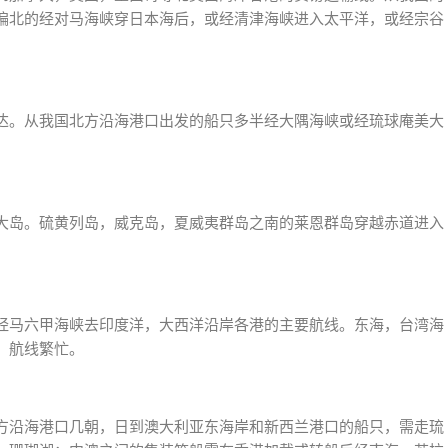
偏北的经对马海峡穿日本海后，或经清津海峡进入太平洋，或经宗谷
达。从我国北方沿海港口出发的船只多半经大隅海峡或经琉球庵美大
大岛。硫黄列岛，威克岛，夏威夷群岛之南的莱恩群岛穿越赤道进入
经马六甲海峡去印度洋，大西洋沿岸各港的主要航线。东海，台湾海
，航线繁忙。
方沿海港口几朝，日到澳大利亚东海岸和新西兰港口的船只，需走琉