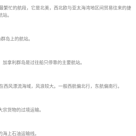
界最繁忙的航段，它是北美，西北欧与亚太海湾地区间贸易往来的捷
航站。
角群岛上的航站。
，加拿利群岛是过往船只停靠的主要航站。
处在西风漂流海域，风浪较大。一般西航偏北行，东航偏南行。
大宗货物的过境运输。
的海上石油运输线。