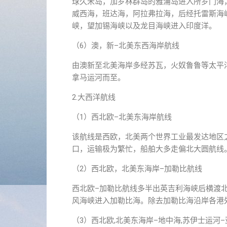
球久米岛，加罗林群岛的雅浦岛进入所罗门海
威西海，班达海，阿拉弗拉海，后经托雷斯海
峡，望加锡海峡以及龙目海峡进入印度洋。
（6）澳，新–北美东西海岸航线
由澳新至北美海岸多经苏瓦，火奴鲁鲁等太平
拿马运河而至。
2.大西洋航线
（1）西北欧–北美东海岸航线
该航线是西欧，北美两个世界工业最发达地区
口，运输极为繁忙，船舶大多走偏北大圆航线
（2）西北欧，北美东海岸–加勒比航线
西北欧–加勒比航线多半出英吉利海峡后横渡
风海峡进入加勒比海。除去加勒比海沿岸各港
（3）西北欧,北美东海岸–地中海,苏伊士运河