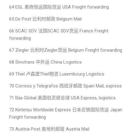
64 EGL 美商恒运国际货运 USA Freight forwarding
65 De Post 比利时邮政 Belgium Mail
66 SCAC SDV 法国SCAC SDV货运 France Freight
forwarding
67 Ziegler 比利时Ziegler货运 Belgium Freight forwarding
68 Sinotrans 中外运 China Logistics
69 Thiel 卢森堡Thiel物流 Luxembourg Logistics
70 Correos y Telegrafos 西班牙邮政 Spain Mail, express
71 Bax Global 美国伯灵顿全球 USA Express, logistics
72 Kintetsu Worldwide Express 日本近铁国际货运 Japan
Freight forwarding
73 Austria Post 奥地利邮政 Austria Mail