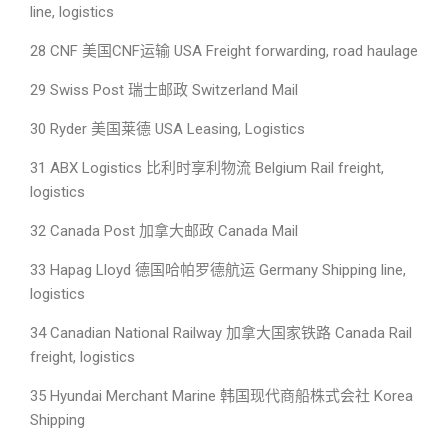
line, logistics
28 CNF 美国CNF运输 USA Freight forwarding, road haulage
29 Swiss Post 瑞士邮政 Switzerland Mail
30 Ryder 美国莱德 USA Leasing, Logistics
31 ABX Logistics 比利时享利物流 Belgium Rail freight,
logistics
32 Canada Post 加拿大邮政 Canada Mail
33 Hapag Lloyd 德国哈帕罗德航运 Germany Shipping line,
logistics
34 Canadian National Railway 加拿大国家铁路 Canada Rail
freight, logistics
35 Hyundai Merchant Marine 韩国现代商船株式会社 Korea
Shipping