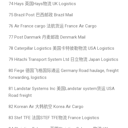
74 Hays 英国Hays物流 UK Logistics
75 Brazil Post 巴西邮政 Brazil Mail
76 Air France cargo 法航货运 France Air Cargo
77 Post Danmark 丹麦邮政 Denmark Mail
78 Caterpillar Logistics 美国卡特彼勒物流 USA Logistics
79 Hitachi Transport System Ltd 日立物流 Japan Logistics
80 Fiege 德国飞格国际通运 Germany Road haulage, freight
forwarding, logistics
81 Landstar Systems Inc 美国Landstar system货运 USA
Road freight
82 Korean Air 大韩航空 Korea Air Cargo
83 Stef TFE 法国STEF TFE物流 France Logistics