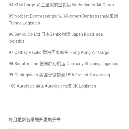
94 KLM Cargo 荷兰皇家航空货运 Netherlands Air Cargo
95 Norbert Dentressangle 法国Norbert Dentressangle集团
France Logistics
96 Senko Co Ltd 日本Senko物流 Japan Road, sea,
logistics
97 Cathay Pacific 香港国泰航空 Hong Kong Air Cargo
98 Senator Line 德国胜利航运 Germany Shipping, logistics
99 Geologistics 美国智傲物流 USA Freight forwarding
100 Autologic 英国Autologic物流 UK Logistics
每月更新名录的开发电子书!