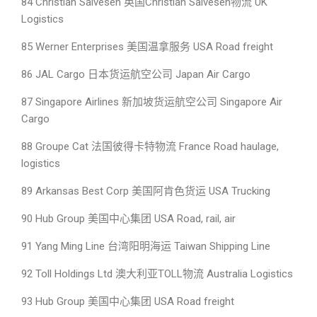
84 Christian Salvesen 英国Christian Salvesen物流 UK
Logistics
85 Werner Enterprises 美国温拿服务 USA Road freight
86 JAL Cargo 日本货运航空公司 Japan Air Cargo
87 Singapore Airlines 新加坡货运航空公司 Singapore Air
Cargo
88 Groupe Cat 法国彼得卡特物流 France Road haulage,
logistics
89 Arkansas Best Corp 美国阿肯色货运 USA Trucking
90 Hub Group 美国中心集团 USA Road, rail, air
91 Yang Ming Line 台湾阳明海运 Taiwan Shipping Line
92 Toll Holdings Ltd 澳大利亚TOLL物流 Australia Logistics
93 Hub Group 美国中心集团 USA Road freight