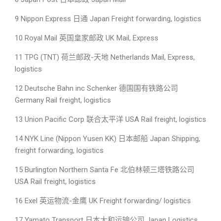
9 Nippon Express 日通 Japan Freight forwarding, logistics
10 Royal Mail 英国皇家邮政 UK Mail, Express
11 TPG (TNT) 荷兰邮政-天地 Netherlands Mail, Express,
logistics
12 Deutsche Bahn inc Schenker 德国国有铁路公司
Germany Rail freight, logistics
13 Union Pacific Corp 联合太平洋 USA Rail freight, logistics
14 NYK Line (Nippon Yusen KK) 日本邮船 Japan Shipping,
freight forwarding, logistics
15 Burlington Northern Santa Fe 北伯林顿三塔铁路公司
USA Rail freight, logistics
16 Exel 英运物流-金鹰 UK Freight forwarding/ logistics
17 Yamato Transport 日本大和运输公司 Japan Logistics