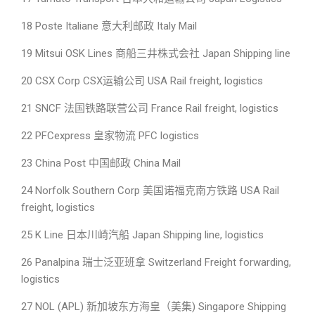
18 Poste Italiane 意大利邮政 Italy Mail
19 Mitsui OSK Lines 商船三井株式会社 Japan Shipping line
20 CSX Corp CSX运输公司 USA Rail freight, logistics
21 SNCF 法国铁路联营公司 France Rail freight, logistics
22 PFCexpress 皇家物流 PFC logistics
23 China Post 中国邮政 China Mail
24 Norfolk Southern Corp 美国诺福克南方铁路 USA Rail
freight, logistics
25 K Line 日本川崎汽船 Japan Shipping line, logistics
26 Panalpina 瑞士泛亚班拿 Switzerland Freight forwarding,
logistics
27 NOL (APL) 新加坡东方海皇（美集) Singapore Shipping