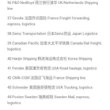
36 P&O Nedlloyd 荷兰铁行渣华 UK/Netherlands Shipping
line
37 Geodis 法国乔达国际 France Freight forwarding,
express, logistics
38 Seino Transportation 日本Seino货运 Japan Logistics
39 Canadian Pacific 加拿大太平洋铁路 Canada Rail freight,
logistics
40 Hanjin Shipping 韩进海运株式会社 Korea Shipping
41 Penske 美国潘世奇物流 USA Road haulage, logistics
42 CMA-CGM 法国达飞海运 France Shipping line
43 Schneider 美国施奈德物流 USA Trucking, logistics
44 Posten Sweden 瑞典邮政 Sweden Mail, express,
logistics