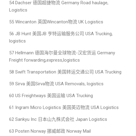
54 Dachser 德国超捷物流 Germany Road haulage,
Logistics
55 Wincanton 英国Wincanton物流 UK Logistics
56 JB Hunt 美国JB 亨特运输服务公司 USA Trucking,
logistics
57 Hellmann 德国海尔曼全球物流-汉宏货运 Germany
Freight forwarding,express,logistics
58 Swift Transportation 美国转运交通公司 USA Trucking
59 Sirva 美国Sirva物流 USA Removals, logistics
60 US Freightways 美国运输 USA Trucking
61 Ingram Micro Logistics 美国英迈物流 USA Logistics
62 Sankyu Inc 日本山九株式会社 Japan Logistics
63 Posten Norway 挪威邮政 Norway Mail