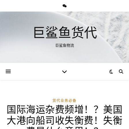
巨鲨鱼货代
巨鲨鱼物流
货代业务必备
国际海运杂费频增！？美国
大港向船司收失衡费！失衡