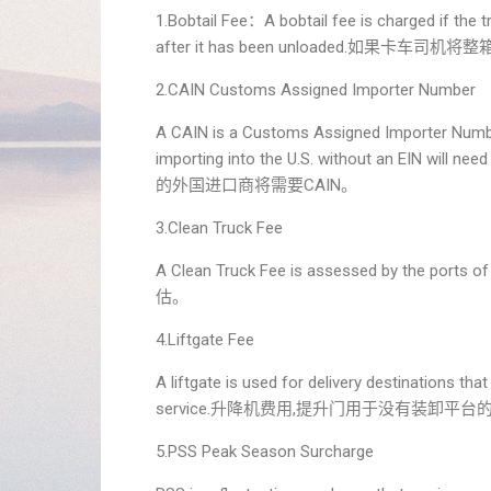
1.Bobtail Fee：A bobtail fee is charged if the 
after it has been unloaded.
2.CAIN Customs Assigned Importer Number
A CAIN is a Customs Assigned Importer Number
importing into the U.S. without an 
的外国进口商将需要CAIN。
3.Clean Truck Fee
A Clean Truck Fee is assessed by the
估。
4.Liftgate Fee
A liftgate is used for delivery destinations tha
service.升降机费用,提升门用于没有装卸
5.PSS Peak Season Surcharge