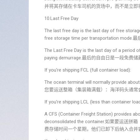
并将其存储在卡车司机的货场中，而不是立即
10.Last Free Day
The last free day is the last day of free stor
free storage time per transporta
The Last Free Day is the last day of a period 
paying demurrage.最后的自由日是
If you’re shipping FCL (full container load):
The ocean terminal will normally provide abou
您要运送整箱（集装箱满载）：海洋码头通常
If you’re shipping LCL (less than container load
A CFS (Container Freight Station) provides ab
deconsolidated the containe
费存储时间一个星期，他们已卸下后纳入合并