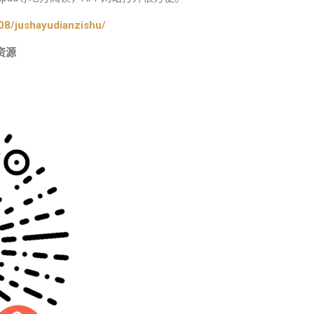
08/jushayudianzishu/
资源