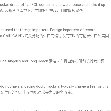
trucker drops off an FCL container at a warehouse and picks it up
如果卡车司机将整箱集装箱从仓库放下并在卸货后提起，则收取短尾费。
 used for foreign importers. Foreign importers of record
EIN will need a CAIN.CAIN是海关分配的进口商编号,没有EIN的有记录进口到美国
 ports of Los Angeles and Long Beach.清洁卡车费由洛杉矶和长滩港口评
t do not have a loading dock. Truckers typically charge a fee for this
平台的交付目的地。卡车司机通常会为此服务收费。