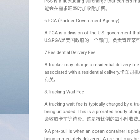
PSS is a fluctuating surcharge that car
能会在需求旺盛时加收附加费。
6.PGA (Partner Government Agency)
A PGA is a division of the U.S. government that
U.S.PGA是美国政府的一个部门，负责管理
7.Residential Delivery Fee
A trucker may charge a residential delivery fee 
associated with a residential
有关。
8.Trucking Wait Fee
A trucking wait fee is typically charged by a tr
being unloaded. This is a prorat
会收取卡车等待费。这是按比例的每小时收费
9.A pre-pull is when an ocean container is pick
being immediately delivered. A pre-pul