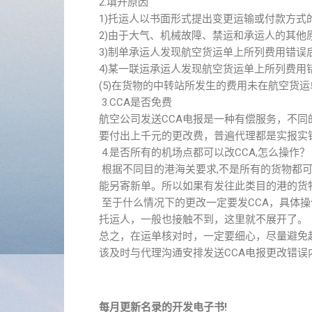
2.填开原因
1)托运人以书面形式提出变更运输或付款方式
2)由于大气、机械故障、禁运和承运人的其
3)制单承运人发现航空货运单上所列费用错误
4)某一联运承运人发现航空货运单上所列费
(5)在货物的中转站所发生的费用未在航空货
3.CCA是否免费
航空公司发送CCA电报是一种有偿服务，不同的
要付出上千元的更改费，普遍代理都是实报实
4.是否所有的机场点都可以改CCA,怎么操作？
根据不同目的港海关要求,不是所有的货物都可以发
能另寄新单。所以如果有发往此类目的港的货
至于什么情况下的更改一定要发CCA，具体
托运人，一般也接触不到，这里就不展开了。
总之，在运单核对时，一定要细心，尽量避免
该及时与代理沟通安排发送CCA电报更改错
每月更新名录的开发电子书!