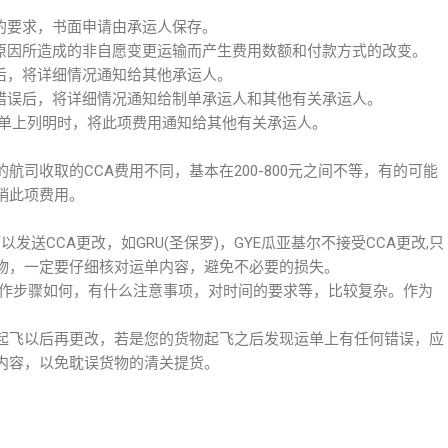
的要求，书面申请由承运人保存。
他原因所造成的非自愿变更运输而产生费用数额和付款方式的改变。
后，将详细情况通知给其他承运人。
用错误后，将详细情况通知给制单承运人和其他有关承运人。
运单上列明时，将此项费用通知给其他有关承运人。
航司收取的CCA费用不同，基本在200-800元之间不等，有的可能
销此项费用。
送CCA更改，如GRU(圣保罗)，GYE瓜亚基尔不接受CCA更改,只
物，一定要仔细核对运单内容，避免不必要的损失。
操作步骤如何，有什么注意事项，对时间的要求等，比较复杂。作为
起飞以后再更改，若是您的货物起飞之后发现运单上有任何错误，应
误内容，以免耽误货物的清关提货。