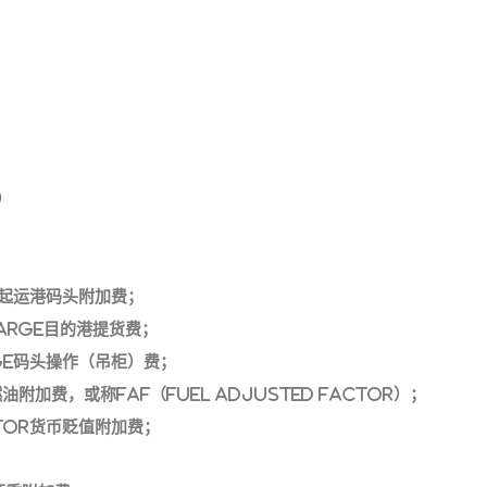
）
rge起运港码头附加费；
Charge目的港提货费；
arge码头操作（吊柜）费；
r燃油附加费，或称FAF（Fuel Adjusted Factor）；
actor货币贬值附加费；