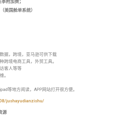
e：旺季附加费；
tem（美国舱单系统）
数据，跨境，亚马逊可供下载
种跨境电商工具，外贸工具。
访客人等等
维。
pad等地方阅读，APP网站打开很方便。
08/jushayudianzishu/
资源