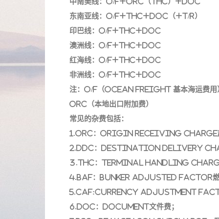
中南美线：O/F+ORC（THC）+DOC
东南亚线：O/F+THC+DOC（+T/R）
印巴线：O/F+THC+DOC
澳洲线：O/F+THC+DOC
红海线：O/F+THC+DOC
非洲线：O/F+THC+DOC
注：O/F（OCEAN FREIGHT 基本海运费用
ORC（本地出口附加费）
常见的杂费包括：
1.ORC：Origin Receiving Cha
2.DDC：Destination Delivery 
3.THC：Terminal Handling Ch
4.BAF：Bunker Adjusted Facto
5.CAF:Currency Adjustment F
6.DOC：Document文件费；